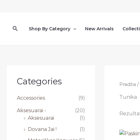
Pereiti
prie
turinio
Paieška
Shop By Category
New Arrivals
Collect
Categories
Pradžia
/
Tunika
Accessories
(9)
Aksesuarai -
(20)
Rezultat
Aksesuarai
(1)
Dovana Jai !
(1)