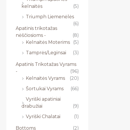
kelnaitės
(5)
Triumph Liemenėlės
(6)
Apatinis trikotažas
nėščiosioms -
(8)
Kelnaitės Moterims
(5)
Tamprės/Leginsai
(3)
Apatinis Trikotažas Vyrams
-
(96)
Kelnaitės Vyrams
(20)
Šortukai Vyrams
(66)
Vyriški apatiniai
drabužiai
(9)
Vyriški Chalatai
(1)
Bottoms
(2)