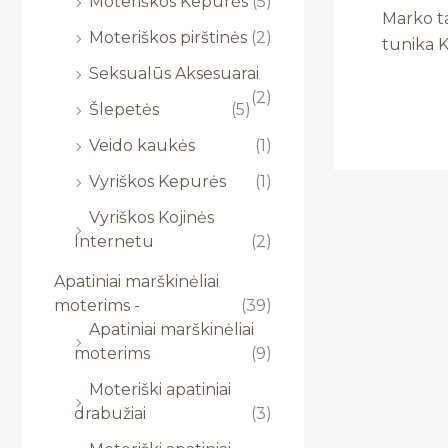
Moteriškos Kepurės
(5)
Marko t
Moteriškos pirštinės
(2)
tunika 
Seksualūs Aksesuarai
(2)
Šlepetės
(5)
Veido kaukės
(1)
Vyriškos Kepurės
(1)
Vyriškos Kojinės
Internetu
(2)
Apatiniai marškinėliai
moterims -
(39)
Apatiniai marškinėliai
moterims
(9)
Moteriški apatiniai
drabužiai
(3)