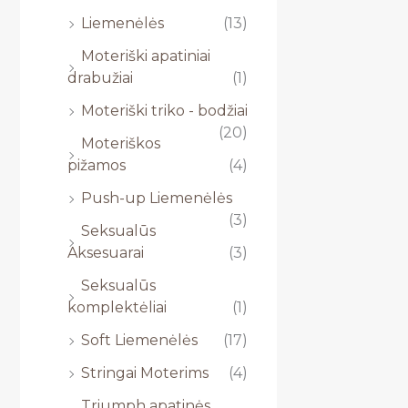
Liemenėlės
(13)
Moteriški apatiniai
drabužiai
(1)
Moteriški triko - bodžiai
(20)
Moteriškos
pižamos
(4)
Push-up Liemenėlės
(3)
Seksualūs
Aksesuarai
(3)
Seksualūs
komplektėliai
(1)
Soft Liemenėlės
(17)
Stringai Moterims
(4)
Triumph apatinės