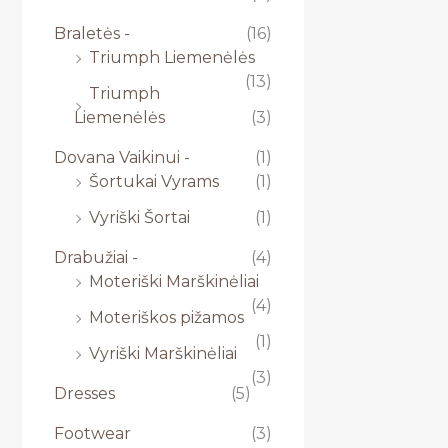
Braletės -
(16)
Triumph Liemenėlės
(13)
Triumph
Liemenėlės
(3)
Dovana Vaikinui -
(1)
Šortukai Vyrams
(1)
Vyriški Šortai
(1)
Drabužiai -
(4)
Moteriški Marškinėliai
(4)
Moteriškos pižamos
(1)
Vyriški Marškinėliai
(3)
Dresses
(5)
Footwear
(3)