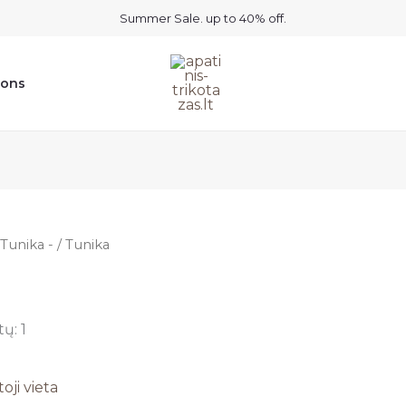
Summer Sale. up to 40% off.
ions
Tunika -
/ Tunika
ų: 1