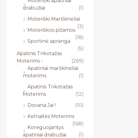
Moteriški apatiniai
drabužiai
(1)
Moteriški Marškinėliai
(3)
Moteriškos pižamos
(18)
Sportinė apranga
(5)
Apatinis Trikotažas
Moterims -
(269)
Apatiniai marškinėliai
moterims
(1)
Apatinis Trikotažas
Moterims
(12)
Dovana Jai !
(10)
Kelnaitės Moterims
(168)
Koreguojantys
apatiniai drabužiai
(1)