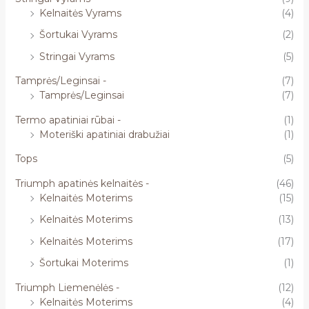
Kelnaitės Vyrams
(4)
Šortukai Vyrams
(2)
Stringai Vyrams
(5)
Tamprės/Leginsai -
(7)
Tamprės/Leginsai
(7)
Termo apatiniai rūbai -
(1)
Moteriški apatiniai drabužiai
(1)
Tops
(5)
Triumph apatinės kelnaitės -
(46)
Kelnaitės Moterims
(15)
Kelnaitės Moterims
(13)
Kelnaitės Moterims
(17)
Šortukai Moterims
(1)
Triumph Liemenėlės -
(12)
Kelnaitės Moterims
(4)