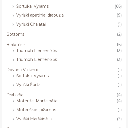
Šortukai Vyrams
(66)
Vyriški apatiniai drabužiai
(9)
Vyriški Chalatai
(1)
Bottoms
(2)
Braletės -
(16)
Triumph Liemenėlės
(13)
Triumph Liemenėlės
(3)
Dovana Vaikinui -
(1)
Šortukai Vyrams
(1)
Vyriški Šortai
(1)
Drabužiai -
(4)
Moteriški Marškinėliai
(4)
Moteriškos pižamos
(1)
Vyriški Marškinėliai
(3)