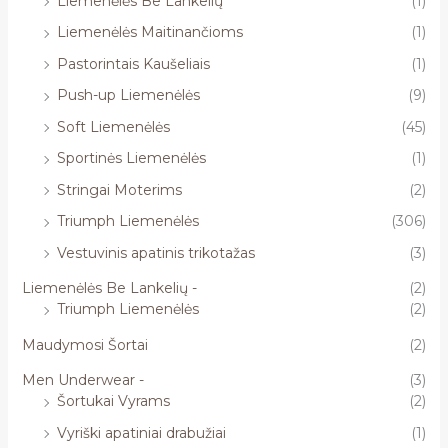
Liemenėlės Be Lankelių
(1)
Liemenėlės Maitinančioms
(1)
Pastorintais Kaušeliais
(1)
Push-up Liemenėlės
(9)
Soft Liemenėlės
(45)
Sportinės Liemenėlės
(1)
Stringai Moterims
(2)
Triumph Liemenėlės
(306)
Vestuvinis apatinis trikotažas
(3)
Liemenėlės Be Lankelių -
(2)
Triumph Liemenėlės
(2)
Maudymosi Šortai
(2)
Men Underwear -
(3)
Šortukai Vyrams
(2)
Vyriški apatiniai drabužiai
(1)