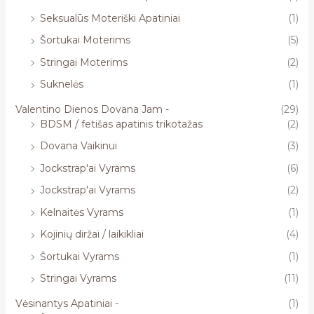
Seksualūs Moteriški Apatiniai
(1)
Šortukai Moterims
(5)
Stringai Moterims
(2)
Suknelės
(1)
Valentino Dienos Dovana Jam -
(29)
BDSM / fetišas apatinis trikotažas
(2)
Dovana Vaikinui
(3)
Jockstrap'ai Vyrams
(6)
Jockstrap'ai Vyrams
(2)
Kelnaitės Vyrams
(1)
Kojinių diržai / laikikliai
(4)
Šortukai Vyrams
(1)
Stringai Vyrams
(11)
Vėsinantys Apatiniai -
(1)