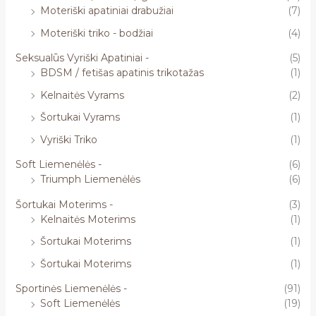
Moteriški apatiniai drabužiai
(7)
Moteriški triko - bodžiai
(4)
Seksualūs Vyriški Apatiniai -
(5)
BDSM / fetišas apatinis trikotažas
(1)
Kelnaitės Vyrams
(2)
Šortukai Vyrams
(1)
Vyriški Triko
(1)
Soft Liemenėlės -
(6)
Triumph Liemenėlės
(6)
Šortukai Moterims -
(3)
Kelnaitės Moterims
(1)
Šortukai Moterims
(1)
Šortukai Moterims
(1)
Sportinės Liemenėlės -
(91)
Soft Liemenėlės
(19)