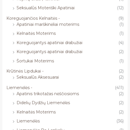
Seksualūs Moteriški Apatiniai
(12)
Koreguojančios Kelnaitės -
(9)
Apatiniai marškinėliai moterims
(1)
Kelnaitės Moterims
(1)
Koreguojantys apatiniai drabužiai
(4)
Koreguojantys apatiniai drabužiai
(2)
Šortukai Moterims
(1)
Krūtinės Lipdukai -
(2)
Seksualūs Aksesuarai
(2)
Liemenėlės -
(411)
Apatinis trikotažas nėščiosioms
(2)
Didelių Dydžių Liemenėlės
(2)
Kelnaitės Moterims
(2)
Liemenėlės
(36)