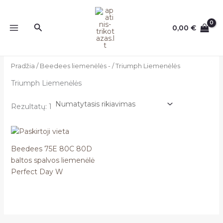
Pereiti
prie
Paieška
0,00
€
turinio
Pradžia
/
Beedees liemenėlės -
/ Triumph Liemenėlės
Triumph Liemenėlės
Rezultatų: 1
Beedees 75E 80C 80D
baltos spalvos liemenėlė
Perfect Day W