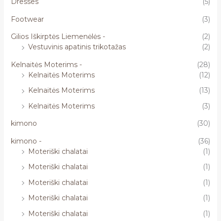
Dresses
(5)
Footwear
(3)
Gilios Iškirptės Liemenėlės -
(2)
Vestuvinis apatinis trikotažas
(2)
Kelnaitės Moterims -
(28)
Kelnaitės Moterims
(12)
Kelnaitės Moterims
(13)
Kelnaitės Moterims
(3)
kimono
(30)
kimono -
(36)
Moteriški chalatai
(1)
Moteriški chalatai
(1)
Moteriški chalatai
(1)
Moteriški chalatai
(1)
Moteriški chalatai
(1)