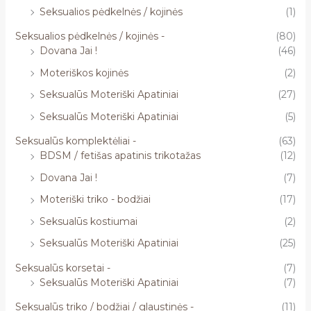
Seksualios pėdkelnės / kojinės
(1)
Seksualios pėdkelnės / kojinės -
(80)
Dovana Jai !
(46)
Moteriškos kojinės
(2)
Seksualūs Moteriški Apatiniai
(27)
Seksualūs Moteriški Apatiniai
(5)
Seksualūs komplektėliai -
(63)
BDSM / fetišas apatinis trikotažas
(12)
Dovana Jai !
(7)
Moteriški triko - bodžiai
(17)
Seksualūs kostiumai
(2)
Seksualūs Moteriški Apatiniai
(25)
Seksualūs korsetai -
(7)
Seksualūs Moteriški Apatiniai
(7)
Seksualūs triko / bodžiai / glaustinės -
(11)