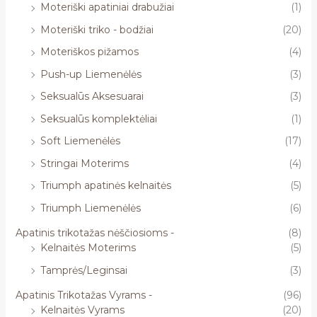
Moteriški apatiniai drabužiai
(1)
Moteriški triko - bodžiai
(20)
Moteriškos pižamos
(4)
Push-up Liemenėlės
(3)
Seksualūs Aksesuarai
(3)
Seksualūs komplektėliai
(1)
Soft Liemenėlės
(17)
Stringai Moterims
(4)
Triumph apatinės kelnaitės
(5)
Triumph Liemenėlės
(6)
Apatinis trikotažas nėščiosioms -
(8)
Kelnaitės Moterims
(5)
Tamprės/Leginsai
(3)
Apatinis Trikotažas Vyrams -
(96)
Kelnaitės Vyrams
(20)