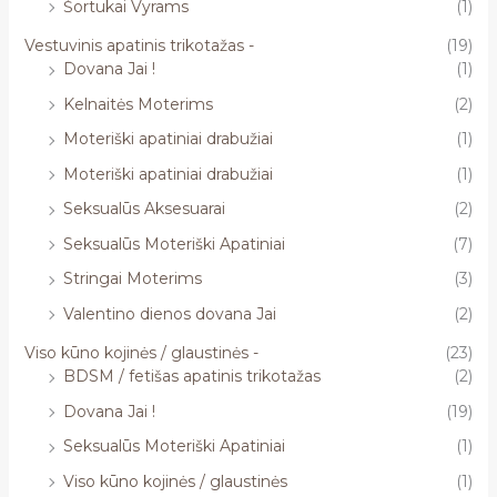
Šortukai Vyrams
(1)
Vestuvinis apatinis trikotažas -
(19)
Dovana Jai !
(1)
Kelnaitės Moterims
(2)
Moteriški apatiniai drabužiai
(1)
Moteriški apatiniai drabužiai
(1)
Seksualūs Aksesuarai
(2)
Seksualūs Moteriški Apatiniai
(7)
Stringai Moterims
(3)
Valentino dienos dovana Jai
(2)
Viso kūno kojinės / glaustinės -
(23)
BDSM / fetišas apatinis trikotažas
(2)
Dovana Jai !
(19)
Seksualūs Moteriški Apatiniai
(1)
Viso kūno kojinės / glaustinės
(1)