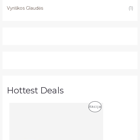
Vyriškos Glaudės
(1)
Hottest Deals
P
Akcija
R
O
D