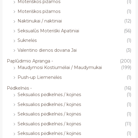
Moteriškos pižamos
(1)
Moteriškos pižamos
(1)
Naktinukai / naktiniai
(12)
Seksualūs Moteriški Apatiniai
(56)
Suknelės
(1)
Valentino dienos dovana Jai
(3)
Paplūdimio Apranga -
(200)
Maudymosi Kostiumėliai / Maudymukai
(199)
Push-up Liemenėlės
(1)
Pėdkelnės -
(16)
Seksualios pėdkelnės / kojinės
(1)
Seksualios pėdkelnės / kojinės
(1)
Seksualios pėdkelnės / kojinės
(1)
Seksualios pėdkelnės / kojinės
(11)
Seksualios pėdkelnės / kojinės
(1)