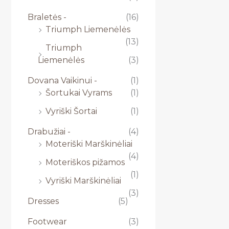
Braletės -
(16)
Triumph Liemenėlės
(13)
Triumph
Liemenėlės
(3)
Dovana Vaikinui -
(1)
Šortukai Vyrams
(1)
Vyriški Šortai
(1)
Drabužiai -
(4)
Moteriški Marškinėliai
(4)
Moteriškos pižamos
(1)
Vyriški Marškinėliai
(3)
Dresses
(5)
Footwear
(3)