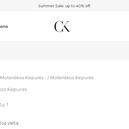
Summer Sale. up to 40% off.
ions
Moteriškos Kepurės -
/ Moteriškos Kepurės
kos Kepurės
ų: 1