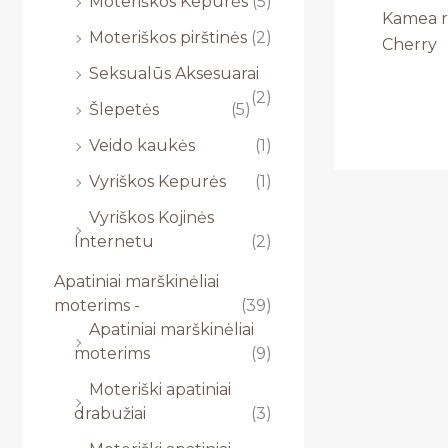
Moteriškos Kepurės
(5)
Kamea r
Moteriškos pirštinės
(2)
Cherry
Seksualūs Aksesuarai
(2)
Šlepetės
(5)
Veido kaukės
(1)
Vyriškos Kepurės
(1)
Vyriškos Kojinės
Internetu
(2)
Apatiniai marškinėliai
moterims -
(39)
Apatiniai marškinėliai
moterims
(9)
Moteriški apatiniai
drabužiai
(3)