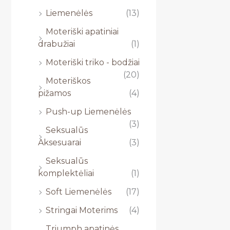
Liemenėlės
(13)
Moteriški apatiniai
drabužiai
(1)
Moteriški triko - bodžiai
(20)
Moteriškos
pižamos
(4)
Push-up Liemenėlės
(3)
Seksualūs
Aksesuarai
(3)
Seksualūs
komplektėliai
(1)
Soft Liemenėlės
(17)
Stringai Moterims
(4)
Triumph apatinės