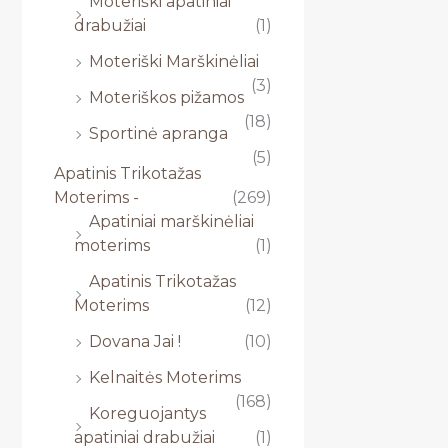
Moteriški apatiniai
drabužiai
(1)
Moteriški Marškinėliai
(3)
Moteriškos pižamos
(18)
Sportinė apranga
(5)
Apatinis Trikotažas
Moterims -
(269)
Apatiniai marškinėliai
moterims
(1)
Apatinis Trikotažas
Moterims
(12)
Dovana Jai !
(10)
Kelnaitės Moterims
(168)
Koreguojantys
apatiniai drabužiai
(1)