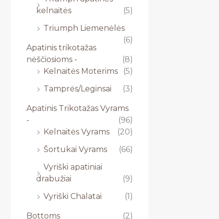
kelnaitės
(5)
Triumph Liemenėlės
(6)
Apatinis trikotažas
nėščiosioms -
(8)
Kelnaitės Moterims
(5)
Tamprės/Leginsai
(3)
Apatinis Trikotažas Vyrams
-
(96)
Kelnaitės Vyrams
(20)
Šortukai Vyrams
(66)
Vyriški apatiniai
drabužiai
(9)
Vyriški Chalatai
(1)
Bottoms
(2)