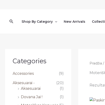
Pereiti
prie
turinio
Paieška
Shop By Category
New Arrivals
Collect
Categories
Pradžia
/
Moteriš
Accessories
(9)
Aksesuarai -
(20)
Rezultat
Aksesuarai
(1)
Dovana Jai !
(1)