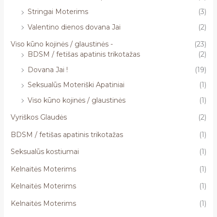
Stringai Moterims
(3)
Valentino dienos dovana Jai
(2)
Viso kūno kojinės / glaustinės -
(23)
BDSM / fetišas apatinis trikotažas
(2)
Dovana Jai !
(19)
Seksualūs Moteriški Apatiniai
(1)
Viso kūno kojinės / glaustinės
(1)
Vyriškos Glaudės
(2)
BDSM / fetišas apatinis trikotažas
(1)
Seksualūs kostiumai
(1)
Kelnaitės Moterims
(1)
Kelnaitės Moterims
(1)
Kelnaitės Moterims
(1)