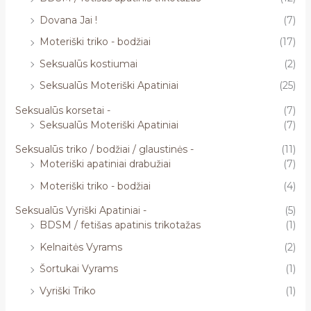
Dovana Jai !
(7)
Moteriški triko - bodžiai
(17)
Seksualūs kostiumai
(2)
Seksualūs Moteriški Apatiniai
(25)
Seksualūs korsetai -
(7)
Seksualūs Moteriški Apatiniai
(7)
Seksualūs triko / bodžiai / glaustinės -
(11)
Moteriški apatiniai drabužiai
(7)
Moteriški triko - bodžiai
(4)
Seksualūs Vyriški Apatiniai -
(5)
BDSM / fetišas apatinis trikotažas
(1)
Kelnaitės Vyrams
(2)
Šortukai Vyrams
(1)
Vyriški Triko
(1)