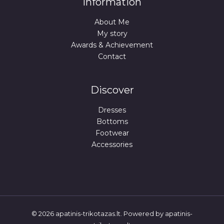
Information
D
.
L
About Me
A
A
My story
Awards & Achievement
I
Contact
D
A
Discover
Dresses
Bottoms
Footwear
Accessories
© 2026 apatinis-trikotazas.lt. Powered by apatinis-