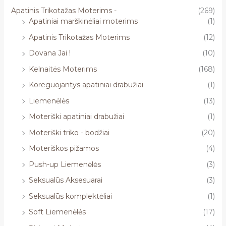
Apatinis Trikotažas Moterims -
(269)
Apatiniai marškinėliai moterims
(1)
Apatinis Trikotažas Moterims
(12)
Dovana Jai !
(10)
Kelnaitės Moterims
(168)
Koreguojantys apatiniai drabužiai
(1)
Liemenėlės
(13)
Moteriški apatiniai drabužiai
(1)
Moteriški triko - bodžiai
(20)
Moteriškos pižamos
(4)
Push-up Liemenėlės
(3)
Seksualūs Aksesuarai
(3)
Seksualūs komplektėliai
(1)
Soft Liemenėlės
(17)