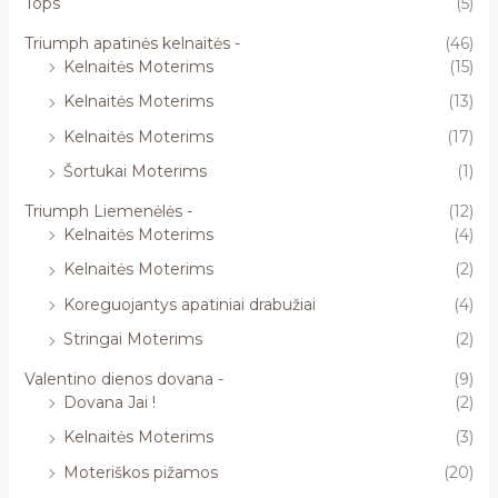
Tops
(5)
Triumph apatinės kelnaitės -
(46)
Kelnaitės Moterims
(15)
Kelnaitės Moterims
(13)
Kelnaitės Moterims
(17)
Šortukai Moterims
(1)
Triumph Liemenėlės -
(12)
Kelnaitės Moterims
(4)
Kelnaitės Moterims
(2)
Koreguojantys apatiniai drabužiai
(4)
Stringai Moterims
(2)
Valentino dienos dovana -
(9)
Dovana Jai !
(2)
Kelnaitės Moterims
(3)
Moteriškos pižamos
(20)