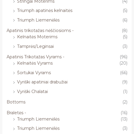
Stringai Moterims
(4)
Triumph apatinės kelnaitės
(5)
Triumph Liemenėlės
(6)
Apatinis trikotažas nėščiosioms -
(8)
Kelnaitės Moterims
(5)
Tamprės/Leginsai
(3)
Apatinis Trikotažas Vyrams -
(96)
Kelnaitės Vyrams
(20)
Šortukai Vyrams
(66)
Vyriški apatiniai drabužiai
(9)
Vyriški Chalatai
(1)
Bottoms
(2)
Braletės -
(16)
Triumph Liemenėlės
(13)
Triumph Liemenėlės
(3)