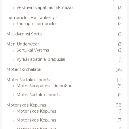
Vestuvinis apatinis trikotažas
(3)
Liemenėlės Be Lankelių -
(2)
Triumph Liemenėlės
(2)
Maudymosi Šortai
(2)
Men Underwear -
(3)
Šortukai Vyrams
(2)
Vyriški apatiniai drabužiai
(1)
Moteriški chalatai
(36)
Moteriški triko - bodžiai -
(11)
Moteriški apatiniai drabužiai
(9)
Moteriški triko - bodžiai
(2)
Moteriškos Kepurės -
(18)
Moteriškos Kepurės
(1)
Moteriškos Kepurės
(7)