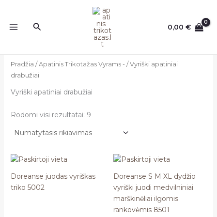
Pereiti
prie
Paieška
0,00
€
turinio
Pradžia
/
Apatinis Trikotažas Vyrams -
/ Vyriški apatiniai
drabužiai
Vyriški apatiniai drabužiai
Rodomi visi rezultatai: 9
Doreanse juodas vyriškas
Doreanse S M XL dydžio
triko 5002
vyriški juodi medvilniniai
marškinėliai ilgomis
rankovėmis 8501