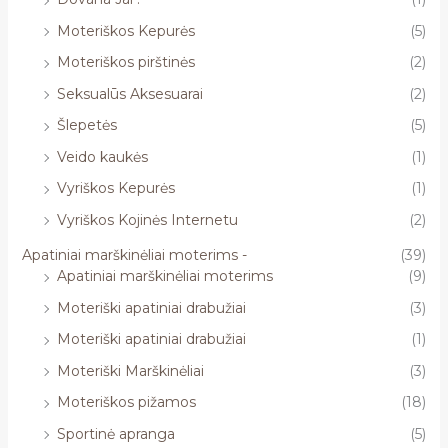
Moteriškos Kepurės
(5)
Moteriškos pirštinės
(2)
Seksualūs Aksesuarai
(2)
Šlepetės
(5)
Veido kaukės
(1)
Vyriškos Kepurės
(1)
Vyriškos Kojinės Internetu
(2)
Apatiniai marškinėliai moterims -
(39)
Apatiniai marškinėliai moterims
(9)
Moteriški apatiniai drabužiai
(3)
Moteriški apatiniai drabužiai
(1)
Moteriški Marškinėliai
(3)
Moteriškos pižamos
(18)
Sportinė apranga
(5)