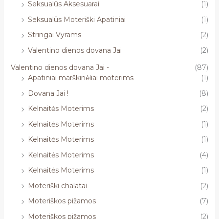
Seksualūs Aksesuarai
(1)
Seksualūs Moteriški Apatiniai
(1)
Stringai Vyrams
(2)
Valentino dienos dovana Jai
(2)
Valentino dienos dovana Jai -
(87)
Apatiniai marškinėliai moterims
(1)
Dovana Jai !
(8)
Kelnaitės Moterims
(2)
Kelnaitės Moterims
(1)
Kelnaitės Moterims
(1)
Kelnaitės Moterims
(4)
Kelnaitės Moterims
(1)
Moteriški chalatai
(2)
Moteriškos pižamos
(7)
Moteriškos pižamos
(2)