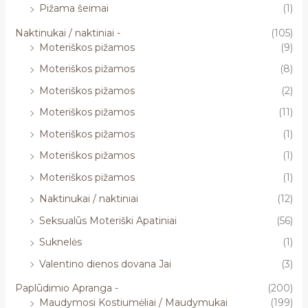
Pižama šeimai
(1)
Naktinukai / naktiniai -
(105)
Moteriškos pižamos
(9)
Moteriškos pižamos
(8)
Moteriškos pižamos
(2)
Moteriškos pižamos
(11)
Moteriškos pižamos
(1)
Moteriškos pižamos
(1)
Moteriškos pižamos
(1)
Naktinukai / naktiniai
(12)
Seksualūs Moteriški Apatiniai
(56)
Suknelės
(1)
Valentino dienos dovana Jai
(3)
Paplūdimio Apranga -
(200)
Maudymosi Kostiumėliai / Maudymukai
(199)