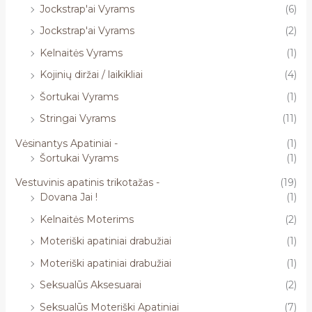
Jockstrap'ai Vyrams
(6)
Jockstrap'ai Vyrams
(2)
Kelnaitės Vyrams
(1)
Kojinių diržai / laikikliai
(4)
Šortukai Vyrams
(1)
Stringai Vyrams
(11)
Vėsinantys Apatiniai -
(1)
Šortukai Vyrams
(1)
Vestuvinis apatinis trikotažas -
(19)
Dovana Jai !
(1)
Kelnaitės Moterims
(2)
Moteriški apatiniai drabužiai
(1)
Moteriški apatiniai drabužiai
(1)
Seksualūs Aksesuarai
(2)
Seksualūs Moteriški Apatiniai
(7)