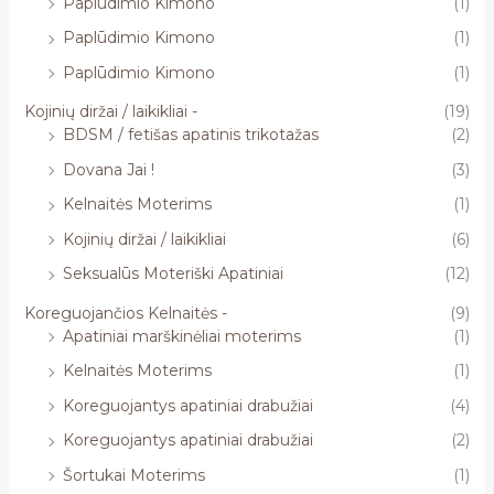
Paplūdimio Kimono
(1)
Paplūdimio Kimono
(1)
Paplūdimio Kimono
(1)
Kojinių diržai / laikikliai -
(19)
BDSM / fetišas apatinis trikotažas
(2)
Dovana Jai !
(3)
Kelnaitės Moterims
(1)
Kojinių diržai / laikikliai
(6)
Seksualūs Moteriški Apatiniai
(12)
Koreguojančios Kelnaitės -
(9)
Apatiniai marškinėliai moterims
(1)
Kelnaitės Moterims
(1)
Koreguojantys apatiniai drabužiai
(4)
Koreguojantys apatiniai drabužiai
(2)
Šortukai Moterims
(1)