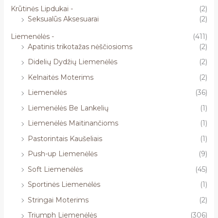
Krūtinės Lipdukai -
(2)
Seksualūs Aksesuarai
(2)
Liemenėlės -
(411)
Apatinis trikotažas nėščiosioms
(2)
Didelių Dydžių Liemenėlės
(2)
Kelnaitės Moterims
(2)
Liemenėlės
(36)
Liemenėlės Be Lankelių
(1)
Liemenėlės Maitinančioms
(1)
Pastorintais Kaušeliais
(1)
Push-up Liemenėlės
(9)
Soft Liemenėlės
(45)
Sportinės Liemenėlės
(1)
Stringai Moterims
(2)
Triumph Liemenėlės
(306)