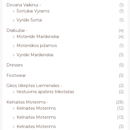
Dovana Vaikinui -
(1)
Šortukai Vyrams
(1)
Vyriški Šortai
(1)
Drabužiai -
(4)
Moteriški Marškinėliai
(4)
Moteriškos pižamos
(1)
Vyriški Marškinėliai
(3)
Dresses
(5)
Footwear
(3)
Gilios Iškirptės Liemenėlės -
(2)
Vestuvinis apatinis trikotažas
(2)
Kelnaitės Moterims -
(28)
Kelnaitės Moterims
(12)
Kelnaitės Moterims
(13)
Kelnaitės Moterims
(3)