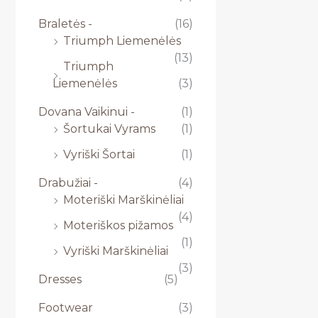
Braletės -
(16)
Triumph Liemenėlės
(13)
Triumph
Liemenėlės
(3)
Dovana Vaikinui -
(1)
Šortukai Vyrams
(1)
Vyriški Šortai
(1)
Drabužiai -
(4)
Moteriški Marškinėliai
(4)
Moteriškos pižamos
(1)
Vyriški Marškinėliai
(3)
Dresses
(5)
Footwear
(3)