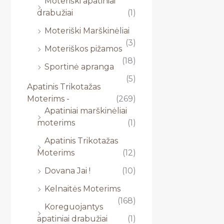
Moteriški apatiniai
drabužiai
(1)
Moteriški Marškinėliai
(3)
Moteriškos pižamos
(18)
Sportinė apranga
(5)
Apatinis Trikotažas
Moterims -
(269)
Apatiniai marškinėliai
moterims
(1)
Apatinis Trikotažas
Moterims
(12)
Dovana Jai !
(10)
Kelnaitės Moterims
(168)
Koreguojantys
apatiniai drabužiai
(1)