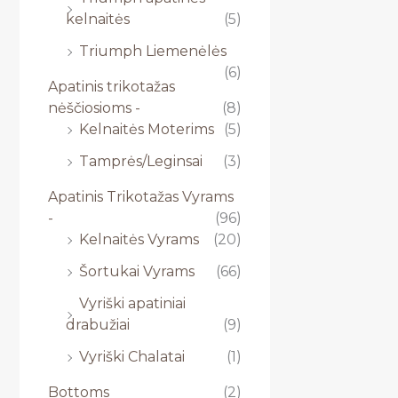
kelnaitės
(5)
Triumph Liemenėlės
(6)
Apatinis trikotažas
nėščiosioms -
(8)
Kelnaitės Moterims
(5)
Tamprės/Leginsai
(3)
Apatinis Trikotažas Vyrams
-
(96)
Kelnaitės Vyrams
(20)
Šortukai Vyrams
(66)
Vyriški apatiniai
drabužiai
(9)
Vyriški Chalatai
(1)
Bottoms
(2)