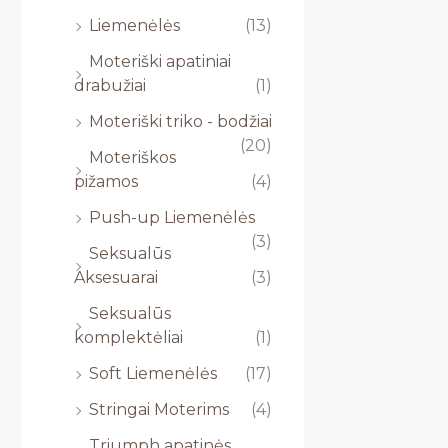
Liemenėlės
(13)
Moteriški apatiniai
drabužiai
(1)
Moteriški triko - bodžiai
(20)
Moteriškos
pižamos
(4)
Push-up Liemenėlės
(3)
Seksualūs
Aksesuarai
(3)
Seksualūs
komplektėliai
(1)
Soft Liemenėlės
(17)
Stringai Moterims
(4)
Triumph apatinės