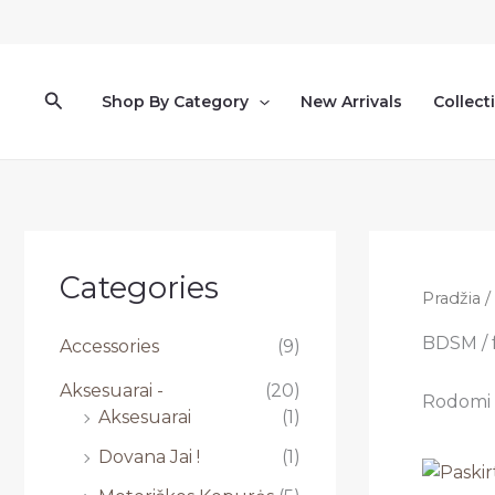
Pereiti
prie
turinio
Paieška
Shop By Category
New Arrivals
Collect
Categories
Pradžia
/
BDSM / f
Accessories
(9)
Aksesuarai -
(20)
Rodomi v
Aksesuarai
(1)
Dovana Jai !
(1)