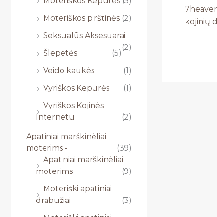
Moteriškos Kepurės
(5)
7heaven 
Moteriškos pirštinės
(2)
kojinių 
Seksualūs Aksesuarai
(2)
Šlepetės
(5)
Veido kaukės
(1)
Vyriškos Kepurės
(1)
Vyriškos Kojinės
Internetu
(2)
Apatiniai marškinėliai
moterims -
(39)
Apatiniai marškinėliai
moterims
(9)
Moteriški apatiniai
drabužiai
(3)