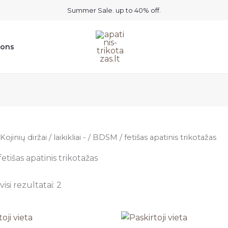
Summer Sale. up to 40% off.
ions
Kojinių diržai / laikikliai -
/ BDSM / fetišas apatinis trikotažas
etišas apatinis trikotažas
isi rezultatai: 2