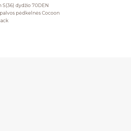
 S(36) dydžio 70DEN
spalvos pėdkelnės Cocoon
lack