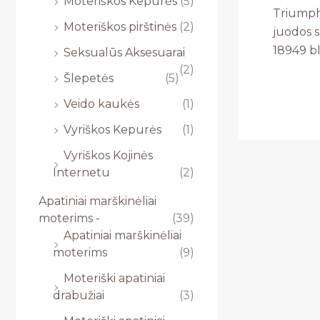
Moteriškos Kepurės
(5)
Triumph
Moteriškos pirštinės
(2)
juodos 
18949 b
Seksualūs Aksesuarai
(2)
Šlepetės
(5)
Veido kaukės
(1)
Vyriškos Kepurės
(1)
Vyriškos Kojinės
Internetu
(2)
Apatiniai marškinėliai
moterims -
(39)
Apatiniai marškinėliai
moterims
(9)
Moteriški apatiniai
drabužiai
(3)