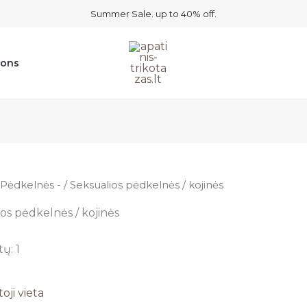
Summer Sale. up to 40% off.
ions
Pėdkelnės -
/ Seksualios pėdkelnės / kojinės
os pėdkelnės / kojinės
ų: 1