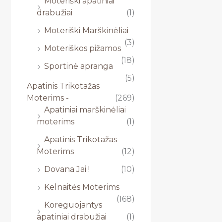
Moteriški apatiniai
drabužiai
(1)
Moteriški Marškinėliai
(3)
Moteriškos pižamos
(18)
Sportinė apranga
(5)
Apatinis Trikotažas
Moterims -
(269)
Apatiniai marškinėliai
moterims
(1)
Apatinis Trikotažas
Moterims
(12)
Dovana Jai !
(10)
Kelnaitės Moterims
(168)
Koreguojantys
apatiniai drabužiai
(1)