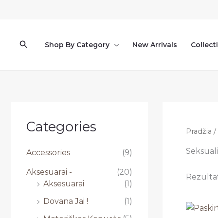
Pereiti
prie
turinio
Paieška
Shop By Category
New Arrivals
Collect
Categories
Pradžia
/
Seksuali
Accessories
(9)
Aksesuarai -
(20)
Rezultat
Aksesuarai
(1)
Dovana Jai !
(1)