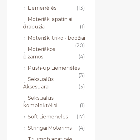
Liemenėlės
(13)
Moteriški apatiniai
drabužiai
(1)
Moteriški triko - bodžiai
(20)
Moteriškos
pižamos
(4)
Push-up Liemenėlės
(3)
Seksualūs
Aksesuarai
(3)
Seksualūs
komplektėliai
(1)
Soft Liemenėlės
(17)
Stringai Moterims
(4)
Triumph apatinės