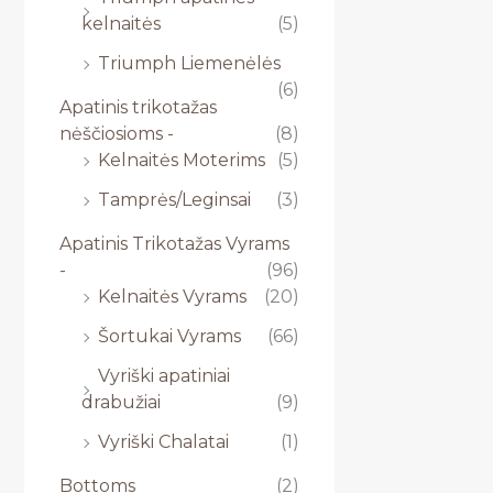
kelnaitės
(5)
Triumph Liemenėlės
(6)
Apatinis trikotažas
nėščiosioms -
(8)
Kelnaitės Moterims
(5)
Tamprės/Leginsai
(3)
Apatinis Trikotažas Vyrams
-
(96)
Kelnaitės Vyrams
(20)
Šortukai Vyrams
(66)
Vyriški apatiniai
drabužiai
(9)
Vyriški Chalatai
(1)
Bottoms
(2)