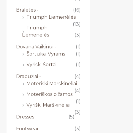
Braletės -
(16)
Triumph Liemenėlės
(13)
Triumph
Liemenėlės
(3)
Dovana Vaikinui -
(1)
Šortukai Vyrams
(1)
Vyriški Šortai
(1)
Drabužiai -
(4)
Moteriški Marškinėliai
(4)
Moteriškos pižamos
(1)
Vyriški Marškinėliai
(3)
Dresses
(5)
Footwear
(3)