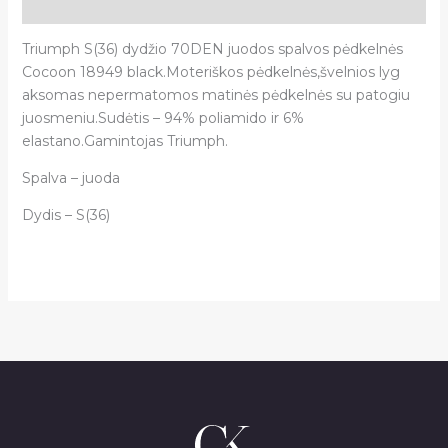
Atsiliepimai (0)
Triumph S(36) dydžio 70DEN juodos spalvos pėdkelnės
Cocoon 18949 black.Moteriškos pėdkelnės,švelnios lyg
aksomas nepermatomos matinės pėdkelnės su patogiu
juosmeniu.Sudėtis – 94% poliamido ir 6%
elastano.Gamintojas Triumph.
Spalva – juoda
Dydis – S(36)