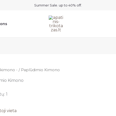
Summer Sale. up to 40% off.
ions
kimono -
/ Paplūdimio Kimono
mio Kimono
ų: 1