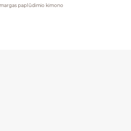
margas paplūdimio kimono
d