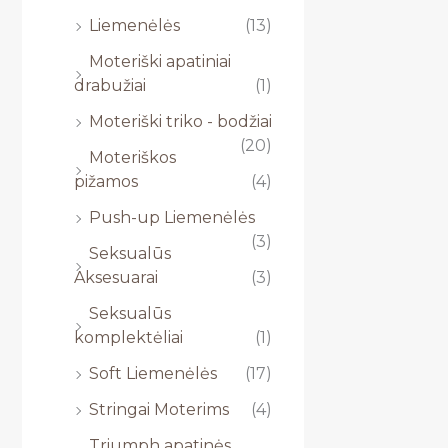
Liemenėlės
(13)
Moteriški apatiniai
drabužiai
(1)
Moteriški triko - bodžiai
(20)
Moteriškos
pižamos
(4)
Push-up Liemenėlės
(3)
Seksualūs
Aksesuarai
(3)
Seksualūs
komplektėliai
(1)
Soft Liemenėlės
(17)
Stringai Moterims
(4)
Triumph apatinės