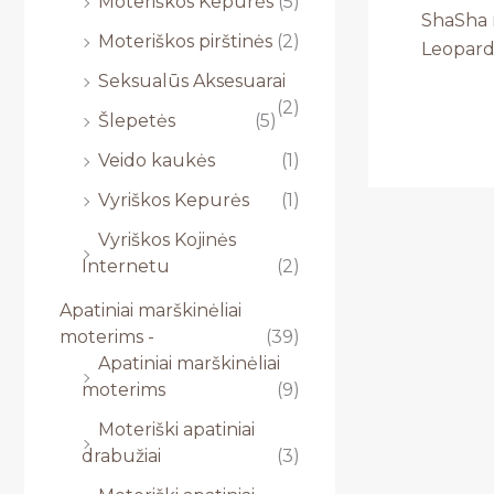
Moteriškos Kepurės
(5)
ShaSha 
Moteriškos pirštinės
(2)
Leopar
Seksualūs Aksesuarai
(2)
Šlepetės
(5)
Veido kaukės
(1)
Vyriškos Kepurės
(1)
Vyriškos Kojinės
Internetu
(2)
Apatiniai marškinėliai
moterims -
(39)
Apatiniai marškinėliai
moterims
(9)
Moteriški apatiniai
drabužiai
(3)