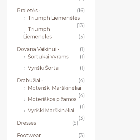
Braletės -
(16)
Triumph Liemenėlės
(13)
Triumph
Liemenėlės
(3)
Dovana Vaikinui -
(1)
Šortukai Vyrams
(1)
Vyriški Šortai
(1)
Drabužiai -
(4)
Moteriški Marškinėliai
(4)
Moteriškos pižamos
(1)
Vyriški Marškinėliai
(3)
Dresses
(5)
Footwear
(3)