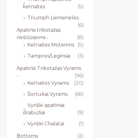
kelnaitės
(5)
Triumph Liemenėlės
(6)
Apatinis trikotažas
nėščiosioms -
(8)
Kelnaitės Moterims
(5)
Tamprės/Leginsai
(3)
Apatinis Trikotažas Vyrams
-
(96)
Kelnaitės Vyrams
(20)
Šortukai Vyrams
(66)
Vyriški apatiniai
drabužiai
(9)
Vyriški Chalatai
(1)
Bottoms
(2)