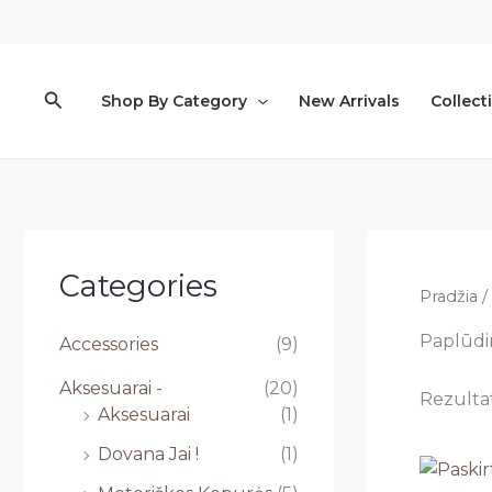
Pereiti
prie
turinio
Paieška
Shop By Category
New Arrivals
Collect
Categories
Pradžia
/
Paplūdi
Accessories
(9)
Aksesuarai -
(20)
Rezultat
Aksesuarai
(1)
Dovana Jai !
(1)