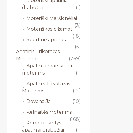
Moteriški apatiniai
drabužiai
(1)
Moteriški Marškinėliai
(3)
Moteriškos pižamos
(18)
Sportinė apranga
(5)
Apatinis Trikotažas
Moterims -
(269)
Apatiniai marškinėliai
moterims
(1)
Apatinis Trikotažas
Moterims
(12)
Dovana Jai !
(10)
Kelnaitės Moterims
(168)
Koreguojantys
apatiniai drabužiai
(1)