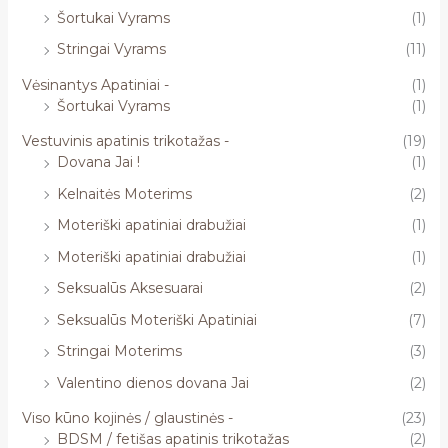
Šortukai Vyrams
(1)
Stringai Vyrams
(11)
Vėsinantys Apatiniai -
(1)
Šortukai Vyrams
(1)
Vestuvinis apatinis trikotažas -
(19)
Dovana Jai !
(1)
Kelnaitės Moterims
(2)
Moteriški apatiniai drabužiai
(1)
Moteriški apatiniai drabužiai
(1)
Seksualūs Aksesuarai
(2)
Seksualūs Moteriški Apatiniai
(7)
Stringai Moterims
(3)
Valentino dienos dovana Jai
(2)
Viso kūno kojinės / glaustinės -
(23)
BDSM / fetišas apatinis trikotažas
(2)