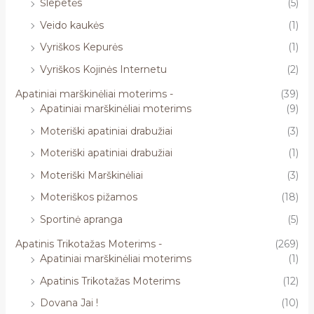
Šlepetės
(5)
Veido kaukės
(1)
Vyriškos Kepurės
(1)
Vyriškos Kojinės Internetu
(2)
Apatiniai marškinėliai moterims -
(39)
Apatiniai marškinėliai moterims
(9)
Moteriški apatiniai drabužiai
(3)
Moteriški apatiniai drabužiai
(1)
Moteriški Marškinėliai
(3)
Moteriškos pižamos
(18)
Sportinė apranga
(5)
Apatinis Trikotažas Moterims -
(269)
Apatiniai marškinėliai moterims
(1)
Apatinis Trikotažas Moterims
(12)
Dovana Jai !
(10)