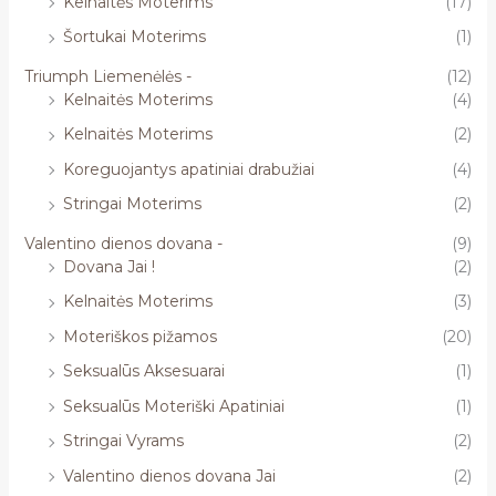
Kelnaitės Moterims
(17)
Šortukai Moterims
(1)
Triumph Liemenėlės -
(12)
Kelnaitės Moterims
(4)
Kelnaitės Moterims
(2)
Koreguojantys apatiniai drabužiai
(4)
Stringai Moterims
(2)
Valentino dienos dovana -
(9)
Dovana Jai !
(2)
Kelnaitės Moterims
(3)
Moteriškos pižamos
(20)
Seksualūs Aksesuarai
(1)
Seksualūs Moteriški Apatiniai
(1)
Stringai Vyrams
(2)
Valentino dienos dovana Jai
(2)