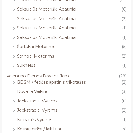
Seksualūs Moteriški Apatiniai
(6)
Seksualūs Moteriški Apatiniai
(2)
Seksualūs Moteriški Apatiniai
(1)
Seksualūs Moteriški Apatiniai
(1)
Šortukai Moterims
(5)
Stringai Moterims
(2)
Suknelės
(1)
Valentino Dienos Dovana Jam -
(29)
BDSM / fetišas apatinis trikotažas
(2)
Dovana Vaikinui
(3)
Jockstrap'ai Vyrams
(6)
Jockstrap'ai Vyrams
(2)
Kelnaitės Vyrams
(1)
Kojinių diržai / laikikliai
(4)