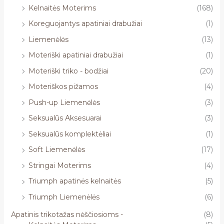
Kelnaitės Moterims
(168)
Koreguojantys apatiniai drabužiai
(1)
Liemenėlės
(13)
Moteriški apatiniai drabužiai
(1)
Moteriški triko - bodžiai
(20)
Moteriškos pižamos
(4)
Push-up Liemenėlės
(3)
Seksualūs Aksesuarai
(3)
Seksualūs komplektėliai
(1)
Soft Liemenėlės
(17)
Stringai Moterims
(4)
Triumph apatinės kelnaitės
(5)
Triumph Liemenėlės
(6)
Apatinis trikotažas nėščiosioms -
(8)