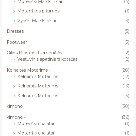
Moteriški Marškinėliai
(4)
Moteriškos pižamos
(1)
Vyriški Marškinėliai
(3)
Dresses
(5)
Footwear
(3)
Gilios Iškirptės Liemenėlės -
(2)
Vestuvinis apatinis trikotažas
(2)
Kelnaitės Moterims -
(28)
Kelnaitės Moterims
(12)
Kelnaitės Moterims
(13)
Kelnaitės Moterims
(3)
kimono
(30)
kimono -
(36)
Moteriški chalatai
(1)
Moteriški chalatai
(1)