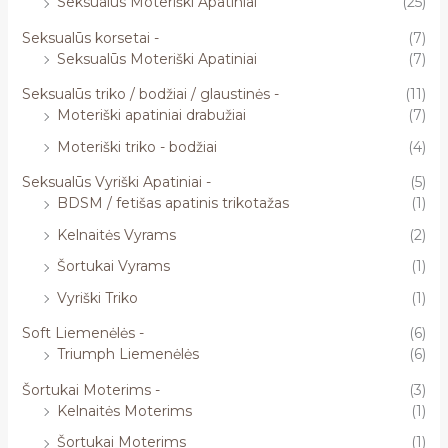
Seksualūs Moteriški Apatiniai
(25)
Seksualūs korsetai -
(7)
Seksualūs Moteriški Apatiniai
(7)
Seksualūs triko / bodžiai / glaustinės -
(11)
Moteriški apatiniai drabužiai
(7)
Moteriški triko - bodžiai
(4)
Seksualūs Vyriški Apatiniai -
(5)
BDSM / fetišas apatinis trikotažas
(1)
Kelnaitės Vyrams
(2)
Šortukai Vyrams
(1)
Vyriški Triko
(1)
Soft Liemenėlės -
(6)
Triumph Liemenėlės
(6)
Šortukai Moterims -
(3)
Kelnaitės Moterims
(1)
Šortukai Moterims
(1)