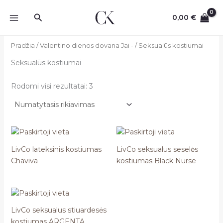
Pereiti
Paieška
prie
0,00
€
turinio
Pradžia
/
Valentino dienos dovana Jai -
/ Seksualūs kostiumai
Seksualūs kostiumai
Rodomi visi rezultatai: 3
LivCo lateksinis kostiumas
LivCo seksualus seselės
Chaviva
kostiumas Black Nurse
LivCo seksualus stiuardesės
kostiumas ARGENTA