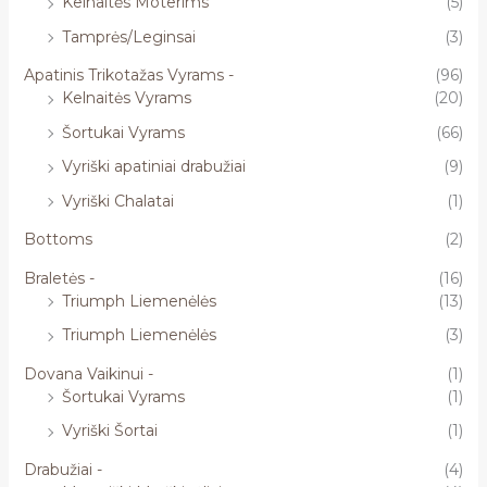
Kelnaitės Moterims
(5)
Tamprės/Leginsai
(3)
Apatinis Trikotažas Vyrams -
(96)
Kelnaitės Vyrams
(20)
Šortukai Vyrams
(66)
Vyriški apatiniai drabužiai
(9)
Vyriški Chalatai
(1)
Bottoms
(2)
Braletės -
(16)
Triumph Liemenėlės
(13)
Triumph Liemenėlės
(3)
Dovana Vaikinui -
(1)
Šortukai Vyrams
(1)
Vyriški Šortai
(1)
Drabužiai -
(4)