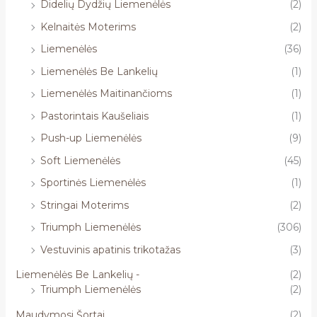
Didelių Dydžių Liemenėlės
(2)
Kelnaitės Moterims
(2)
Liemenėlės
(36)
Liemenėlės Be Lankelių
(1)
Liemenėlės Maitinančioms
(1)
Pastorintais Kaušeliais
(1)
Push-up Liemenėlės
(9)
Soft Liemenėlės
(45)
Sportinės Liemenėlės
(1)
Stringai Moterims
(2)
Triumph Liemenėlės
(306)
Vestuvinis apatinis trikotažas
(3)
Liemenėlės Be Lankelių -
(2)
Triumph Liemenėlės
(2)
Maudymosi Šortai
(2)