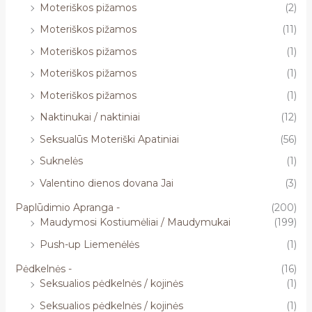
Moteriškos pižamos
(2)
Moteriškos pižamos
(11)
Moteriškos pižamos
(1)
Moteriškos pižamos
(1)
Moteriškos pižamos
(1)
Naktinukai / naktiniai
(12)
Seksualūs Moteriški Apatiniai
(56)
Suknelės
(1)
Valentino dienos dovana Jai
(3)
Paplūdimio Apranga -
(200)
Maudymosi Kostiumėliai / Maudymukai
(199)
Push-up Liemenėlės
(1)
Pėdkelnės -
(16)
Seksualios pėdkelnės / kojinės
(1)
Seksualios pėdkelnės / kojinės
(1)