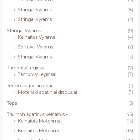
Stringai Vyrams
(8)
Stringai Vyrams
(2)
Stringai Vyrams -
(9)
Kelnaitės Vyrams
(4)
Šortukai Vyrams
(2)
Stringai Vyrams
(5)
Tamprės/Leginsai -
(7)
Tamprės/Leginsai
(7)
Termo apatiniai rūbai -
(1)
Moteriški apatiniai drabužiai
(1)
Tops
(5)
Triumph apatinės kelnaitės -
(46)
Kelnaitės Moterims
(15)
Kelnaitės Moterims
(13)