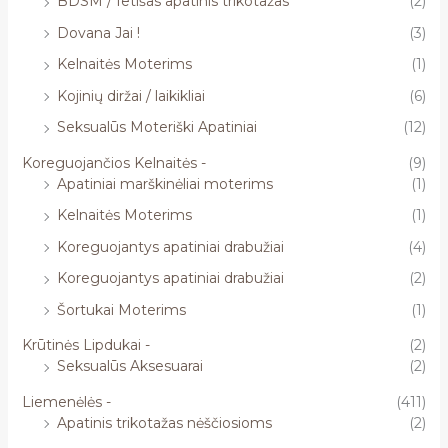
BDSM / fetišas apatinis trikotažas
(2)
Dovana Jai !
(3)
Kelnaitės Moterims
(1)
Kojinių diržai / laikikliai
(6)
Seksualūs Moteriški Apatiniai
(12)
Koreguojančios Kelnaitės -
(9)
Apatiniai marškinėliai moterims
(1)
Kelnaitės Moterims
(1)
Koreguojantys apatiniai drabužiai
(4)
Koreguojantys apatiniai drabužiai
(2)
Šortukai Moterims
(1)
Krūtinės Lipdukai -
(2)
Seksualūs Aksesuarai
(2)
Liemenėlės -
(411)
Apatinis trikotažas nėščiosioms
(2)