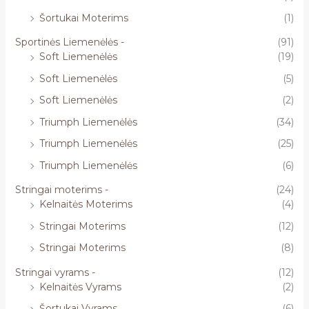
Šortukai Moterims
(1)
Sportinės Liemenėlės -
(91)
Soft Liemenėlės
(19)
Soft Liemenėlės
(5)
Soft Liemenėlės
(2)
Triumph Liemenėlės
(34)
Triumph Liemenėlės
(25)
Triumph Liemenėlės
(6)
Stringai moterims -
(24)
Kelnaitės Moterims
(4)
Stringai Moterims
(12)
Stringai Moterims
(8)
Stringai vyrams -
(12)
Kelnaitės Vyrams
(2)
Šortukai Vyrams
(6)