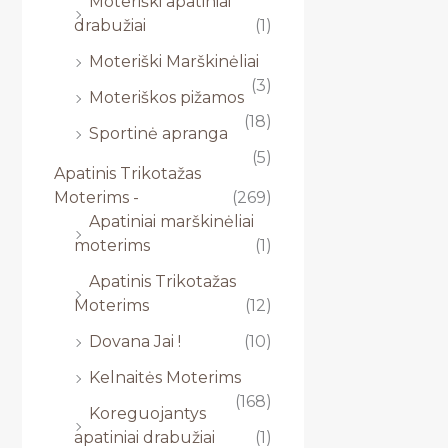
Moteriški apatiniai
drabužiai
(1)
Moteriški Marškinėliai
(3)
Moteriškos pižamos
(18)
Sportinė apranga
(5)
Apatinis Trikotažas
Moterims -
(269)
Apatiniai marškinėliai
moterims
(1)
Apatinis Trikotažas
Moterims
(12)
Dovana Jai !
(10)
Kelnaitės Moterims
(168)
Koreguojantys
apatiniai drabužiai
(1)