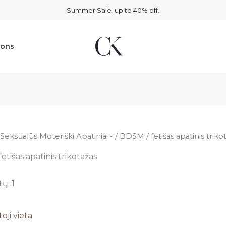
Summer Sale. up to 40% off.
ions
Seksualūs Moteriški Apatiniai -
/ BDSM / fetišas apatinis triko
etišas apatinis trikotažas
ų: 1