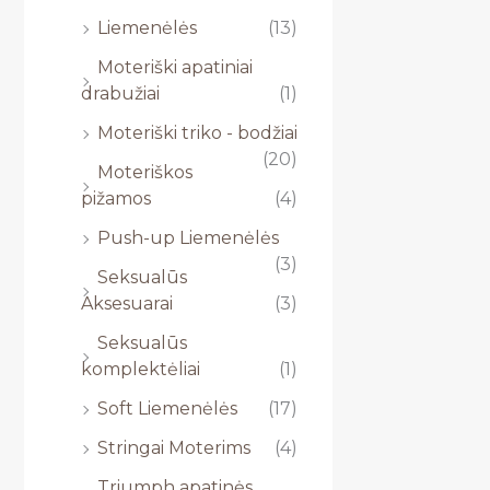
Liemenėlės
(13)
Moteriški apatiniai
drabužiai
(1)
Moteriški triko - bodžiai
(20)
Moteriškos
pižamos
(4)
Push-up Liemenėlės
(3)
Seksualūs
Aksesuarai
(3)
Seksualūs
komplektėliai
(1)
Soft Liemenėlės
(17)
Stringai Moterims
(4)
Triumph apatinės