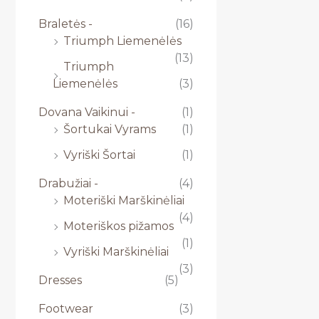
Braletės -
(16)
Triumph Liemenėlės
(13)
Triumph
Liemenėlės
(3)
Dovana Vaikinui -
(1)
Šortukai Vyrams
(1)
Vyriški Šortai
(1)
Drabužiai -
(4)
Moteriški Marškinėliai
(4)
Moteriškos pižamos
(1)
Vyriški Marškinėliai
(3)
Dresses
(5)
Footwear
(3)