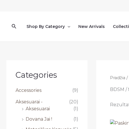
Pereiti
prie
turinio
Paieška
Shop By Category
New Arrivals
Collect
Categories
Pradžia
/
BDSM / f
Accessories
(9)
Aksesuarai -
(20)
Rezultat
Aksesuarai
(1)
Dovana Jai !
(1)