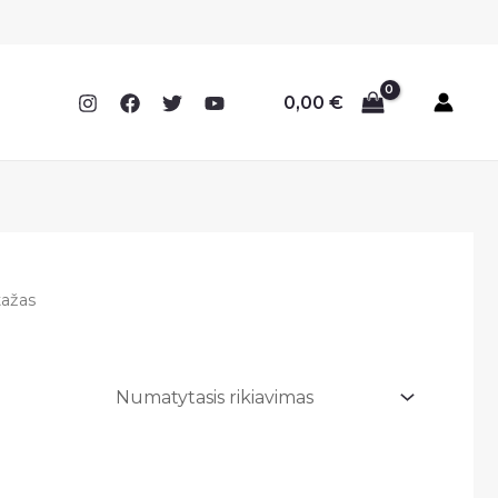
0,00
€
tažas