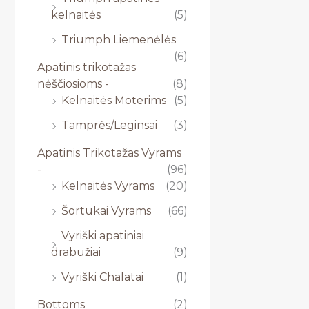
kelnaitės
(5)
Triumph Liemenėlės
(6)
Apatinis trikotažas
nėščiosioms -
(8)
Kelnaitės Moterims
(5)
Tamprės/Leginsai
(3)
Apatinis Trikotažas Vyrams
-
(96)
Kelnaitės Vyrams
(20)
Šortukai Vyrams
(66)
Vyriški apatiniai
drabužiai
(9)
Vyriški Chalatai
(1)
Bottoms
(2)