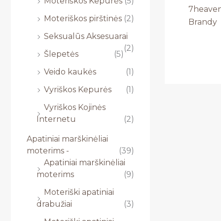
Moteriškos Kepurės
(5)
7heaven
Moteriškos pirštinės
(2)
Brandy
Seksualūs Aksesuarai
(2)
Šlepetės
(5)
Veido kaukės
(1)
Vyriškos Kepurės
(1)
Vyriškos Kojinės
Internetu
(2)
Apatiniai marškinėliai
moterims -
(39)
Apatiniai marškinėliai
moterims
(9)
Moteriški apatiniai
drabužiai
(3)