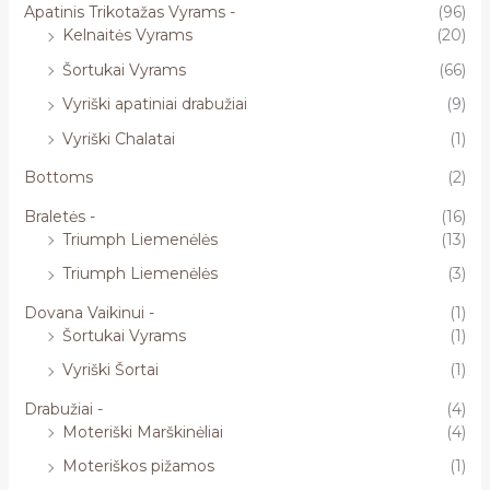
Apatinis Trikotažas Vyrams -
(96)
Kelnaitės Vyrams
(20)
Šortukai Vyrams
(66)
Vyriški apatiniai drabužiai
(9)
Vyriški Chalatai
(1)
Bottoms
(2)
Braletės -
(16)
Triumph Liemenėlės
(13)
Triumph Liemenėlės
(3)
Dovana Vaikinui -
(1)
Šortukai Vyrams
(1)
Vyriški Šortai
(1)
Drabužiai -
(4)
Moteriški Marškinėliai
(4)
Moteriškos pižamos
(1)