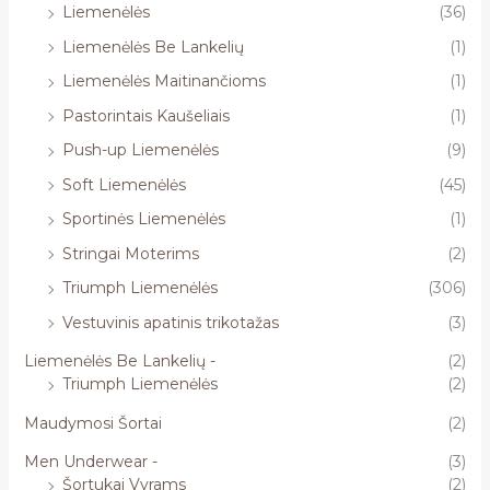
Liemenėlės
(36)
Liemenėlės Be Lankelių
(1)
Liemenėlės Maitinančioms
(1)
Pastorintais Kaušeliais
(1)
Push-up Liemenėlės
(9)
Soft Liemenėlės
(45)
Sportinės Liemenėlės
(1)
Stringai Moterims
(2)
Triumph Liemenėlės
(306)
Vestuvinis apatinis trikotažas
(3)
Liemenėlės Be Lankelių -
(2)
Triumph Liemenėlės
(2)
Maudymosi Šortai
(2)
Men Underwear -
(3)
Šortukai Vyrams
(2)