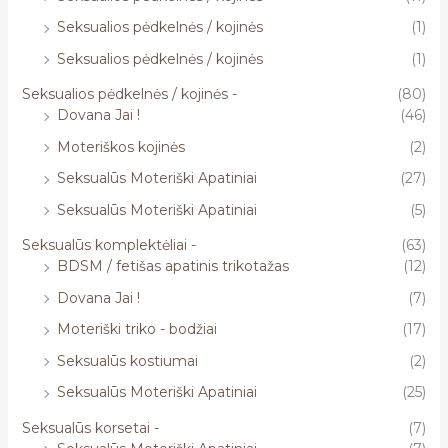
Seksualios pėdkelnės / kojinės
(1)
Seksualios pėdkelnės / kojinės
(1)
Seksualios pėdkelnės / kojinės -
(80)
Dovana Jai !
(46)
Moteriškos kojinės
(2)
Seksualūs Moteriški Apatiniai
(27)
Seksualūs Moteriški Apatiniai
(5)
Seksualūs komplektėliai -
(63)
BDSM / fetišas apatinis trikotažas
(12)
Dovana Jai !
(7)
Moteriški triko - bodžiai
(17)
Seksualūs kostiumai
(2)
Seksualūs Moteriški Apatiniai
(25)
Seksualūs korsetai -
(7)