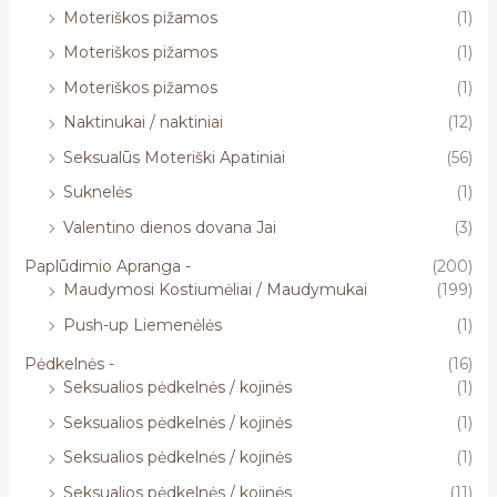
Moteriškos pižamos
(1)
Moteriškos pižamos
(1)
Moteriškos pižamos
(1)
Naktinukai / naktiniai
(12)
Seksualūs Moteriški Apatiniai
(56)
Suknelės
(1)
Valentino dienos dovana Jai
(3)
Paplūdimio Apranga -
(200)
Maudymosi Kostiumėliai / Maudymukai
(199)
Push-up Liemenėlės
(1)
Pėdkelnės -
(16)
Seksualios pėdkelnės / kojinės
(1)
Seksualios pėdkelnės / kojinės
(1)
Seksualios pėdkelnės / kojinės
(1)
Seksualios pėdkelnės / kojinės
(11)