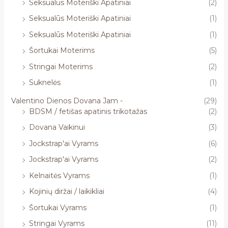
Seksualūs Moteriški Apatiniai
(2)
Seksualūs Moteriški Apatiniai
(1)
Seksualūs Moteriški Apatiniai
(1)
Šortukai Moterims
(5)
Stringai Moterims
(2)
Suknelės
(1)
Valentino Dienos Dovana Jam -
(29)
BDSM / fetišas apatinis trikotažas
(2)
Dovana Vaikinui
(3)
Jockstrap'ai Vyrams
(6)
Jockstrap'ai Vyrams
(2)
Kelnaitės Vyrams
(1)
Kojinių diržai / laikikliai
(4)
Šortukai Vyrams
(1)
Stringai Vyrams
(11)