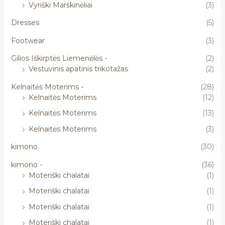
Vyriški Marškinėliai
(3)
Dresses
(5)
Footwear
(3)
Gilios Iškirptės Liemenėlės -
(2)
Vestuvinis apatinis trikotažas
(2)
Kelnaitės Moterims -
(28)
Kelnaitės Moterims
(12)
Kelnaitės Moterims
(13)
Kelnaitės Moterims
(3)
kimono
(30)
kimono -
(36)
Moteriški chalatai
(1)
Moteriški chalatai
(1)
Moteriški chalatai
(1)
Moteriški chalatai
(1)