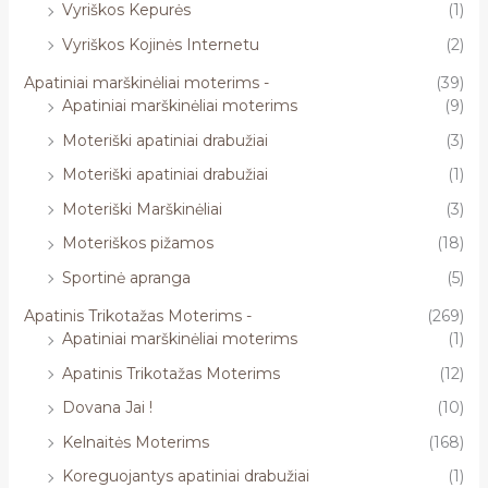
Vyriškos Kepurės
(1)
Vyriškos Kojinės Internetu
(2)
Apatiniai marškinėliai moterims -
(39)
Apatiniai marškinėliai moterims
(9)
Moteriški apatiniai drabužiai
(3)
Moteriški apatiniai drabužiai
(1)
Moteriški Marškinėliai
(3)
Moteriškos pižamos
(18)
Sportinė apranga
(5)
Apatinis Trikotažas Moterims -
(269)
Apatiniai marškinėliai moterims
(1)
Apatinis Trikotažas Moterims
(12)
Dovana Jai !
(10)
Kelnaitės Moterims
(168)
Koreguojantys apatiniai drabužiai
(1)