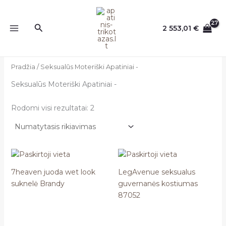
Pereiti
prie
Paieška
2 553,01
€
turinio
Pradžia
/ Seksualūs Moteriški Apatiniai -
Seksualūs Moteriški Apatiniai -
Rodomi visi rezultatai: 2
7heaven juoda wet look
LegAvenue seksualus
suknelė Brandy
guvernanės kostiumas
87052