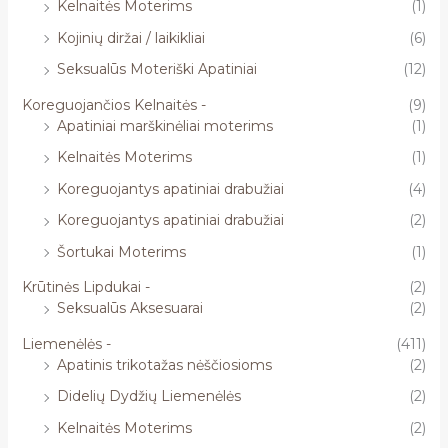
Kelnaitės Moterims
(1)
Kojinių diržai / laikikliai
(6)
Seksualūs Moteriški Apatiniai
(12)
Koreguojančios Kelnaitės -
(9)
Apatiniai marškinėliai moterims
(1)
Kelnaitės Moterims
(1)
Koreguojantys apatiniai drabužiai
(4)
Koreguojantys apatiniai drabužiai
(2)
Šortukai Moterims
(1)
Krūtinės Lipdukai -
(2)
Seksualūs Aksesuarai
(2)
Liemenėlės -
(411)
Apatinis trikotažas nėščiosioms
(2)
Didelių Dydžių Liemenėlės
(2)
Kelnaitės Moterims
(2)