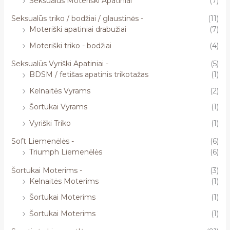
Seksualūs Moteriški Apatiniai
(7)
Seksualūs triko / bodžiai / glaustinės -
(11)
Moteriški apatiniai drabužiai
(7)
Moteriški triko - bodžiai
(4)
Seksualūs Vyriški Apatiniai -
(5)
BDSM / fetišas apatinis trikotažas
(1)
Kelnaitės Vyrams
(2)
Šortukai Vyrams
(1)
Vyriški Triko
(1)
Soft Liemenėlės -
(6)
Triumph Liemenėlės
(6)
Šortukai Moterims -
(3)
Kelnaitės Moterims
(1)
Šortukai Moterims
(1)
Šortukai Moterims
(1)