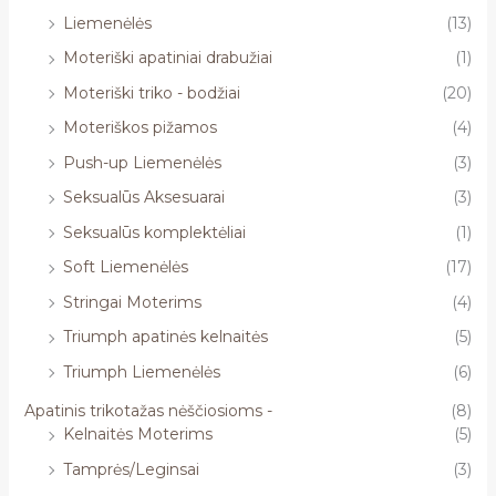
Liemenėlės
(13)
Moteriški apatiniai drabužiai
(1)
Moteriški triko - bodžiai
(20)
Moteriškos pižamos
(4)
Push-up Liemenėlės
(3)
Seksualūs Aksesuarai
(3)
Seksualūs komplektėliai
(1)
Soft Liemenėlės
(17)
Stringai Moterims
(4)
Triumph apatinės kelnaitės
(5)
Triumph Liemenėlės
(6)
Apatinis trikotažas nėščiosioms -
(8)
Kelnaitės Moterims
(5)
Tamprės/Leginsai
(3)