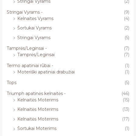
Stringai Vyrams
(2)
Stringai Vyrams -
(9)
Kelnaitės Vyrams
(4)
Šortukai Vyrams
(2)
Stringai Vyrams
(5)
Tamprės/Leginsai -
(7)
Tamprės/Leginsai
(7)
Termo apatiniai rūbai -
(1)
Moteriški apatiniai drabužiai
(1)
Tops
(5)
Triumph apatinės kelnaitės -
(46)
Kelnaitės Moterims
(15)
Kelnaitės Moterims
(13)
Kelnaitės Moterims
(17)
Šortukai Moterims
(1)