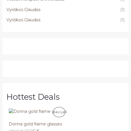
Vyriškos Glaudės
(1)
Vyriškos Glaudės
(1)
Hottest Deals
P
Akcija
R
Donna gold frame glasses
O
C
48,00
€
40,00
€
O