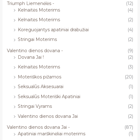
Triumph Liemenėlės -
(12)
Kelnaitės Moterims
(4)
Kelnaitės Moterims
(2)
Koreguojantys apatiniai drabužiai
(4)
Stringai Moterims
(2)
Valentino dienos dovana -
(9)
Dovana Jai !
(2)
Kelnaitės Moterims
(3)
Moteriškos pižamos
(20)
Seksualūs Aksesuarai
(1)
Seksualūs Moteriški Apatiniai
(1)
Stringai Vyrams
(2)
Valentino dienos dovana Jai
(2)
Valentino dienos dovana Jai -
(87)
Apatiniai marškinėliai moterims
(1)