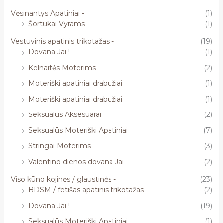
Vėsinantys Apatiniai -
(1)
Šortukai Vyrams
(1)
Vestuvinis apatinis trikotažas -
(19)
Dovana Jai !
(1)
Kelnaitės Moterims
(2)
Moteriški apatiniai drabužiai
(1)
Moteriški apatiniai drabužiai
(1)
Seksualūs Aksesuarai
(2)
Seksualūs Moteriški Apatiniai
(7)
Stringai Moterims
(3)
Valentino dienos dovana Jai
(2)
Viso kūno kojinės / glaustinės -
(23)
BDSM / fetišas apatinis trikotažas
(2)
Dovana Jai !
(19)
Seksualūs Moteriški Apatiniai
(1)