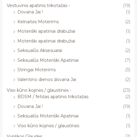
Vestuvinis apatinis trikotažas -
(19)
Dovana Jai !
(1)
Kelnaitės Moterims
(2)
Moteriški apatiniai drabužiai
(1)
Moteriški apatiniai drabužiai
(1)
Seksualūs Aksesuarai
(2)
Seksualūs Moteriški Apatiniai
(7)
Stringai Moterims
(3)
Valentino dienos dovana Jai
(2)
Viso kūno kojinės / glaustinės -
(23)
BDSM / fetišas apatinis trikotažas
(2)
Dovana Jai !
(19)
Seksualūs Moteriški Apatiniai
(1)
Viso kūno kojinės / glaustinės
(1)
Vyriškos Glaudės
(2)