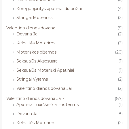
Koreguojantys apatiniai drabužiai
(4)
Stringai Moterims
(2)
Valentino dienos dovana -
(9)
Dovana Jai !
(2)
Kelnaitės Moterims
(3)
Moteriškos pižamos
(20)
Seksualūs Aksesuarai
(1)
Seksualūs Moteriški Apatiniai
(1)
Stringai Vyrams
(2)
Valentino dienos dovana Jai
(2)
Valentino dienos dovana Jai -
(87)
Apatiniai marškinėliai moterims
(1)
Dovana Jai !
(8)
Kelnaitės Moterims
(2)