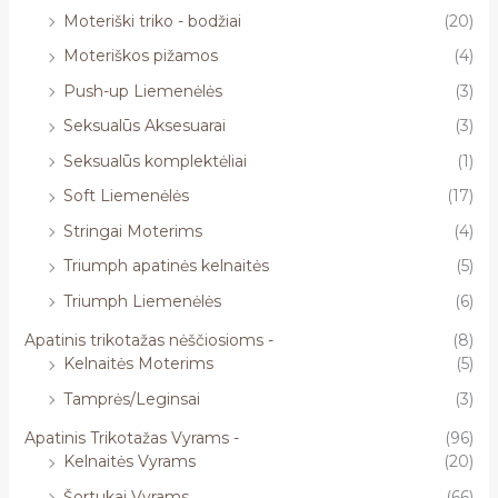
Moteriški triko - bodžiai
(20)
Moteriškos pižamos
(4)
Push-up Liemenėlės
(3)
Seksualūs Aksesuarai
(3)
Seksualūs komplektėliai
(1)
Soft Liemenėlės
(17)
Stringai Moterims
(4)
Triumph apatinės kelnaitės
(5)
Triumph Liemenėlės
(6)
Apatinis trikotažas nėščiosioms -
(8)
Kelnaitės Moterims
(5)
Tamprės/Leginsai
(3)
Apatinis Trikotažas Vyrams -
(96)
Kelnaitės Vyrams
(20)
Šortukai Vyrams
(66)