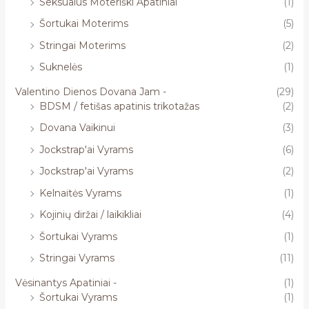
Seksualūs Moteriški Apatiniai
(1)
Šortukai Moterims
(5)
Stringai Moterims
(2)
Suknelės
(1)
Valentino Dienos Dovana Jam -
(29)
BDSM / fetišas apatinis trikotažas
(2)
Dovana Vaikinui
(3)
Jockstrap'ai Vyrams
(6)
Jockstrap'ai Vyrams
(2)
Kelnaitės Vyrams
(1)
Kojinių diržai / laikikliai
(4)
Šortukai Vyrams
(1)
Stringai Vyrams
(11)
Vėsinantys Apatiniai -
(1)
Šortukai Vyrams
(1)