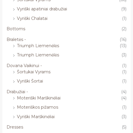
Vyriški apatiniai drabužiai
(9)
Vyriški Chalatai
(1)
Bottoms
(2)
Braletės -
(16)
Triumph Liemenėlės
(13)
Triumph Liemenėlės
(3)
Dovana Vaikinui -
(1)
Šortukai Vyrams
(1)
Vyriški Šortai
(1)
Drabužiai -
(4)
Moteriški Marškinėliai
(4)
Moteriškos pižamos
(1)
Vyriški Marškinėliai
(3)
Dresses
(5)