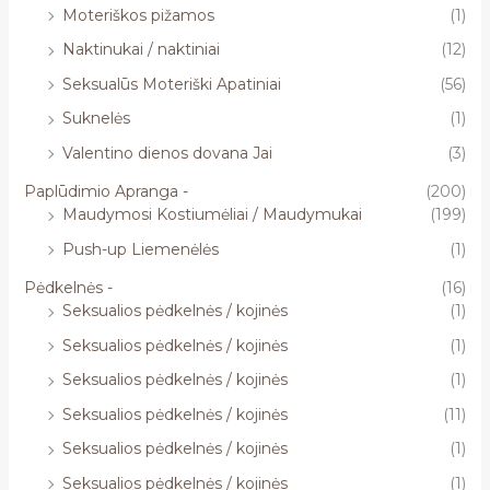
Moteriškos pižamos
(1)
Naktinukai / naktiniai
(12)
Seksualūs Moteriški Apatiniai
(56)
Suknelės
(1)
Valentino dienos dovana Jai
(3)
Paplūdimio Apranga -
(200)
Maudymosi Kostiumėliai / Maudymukai
(199)
Push-up Liemenėlės
(1)
Pėdkelnės -
(16)
Seksualios pėdkelnės / kojinės
(1)
Seksualios pėdkelnės / kojinės
(1)
Seksualios pėdkelnės / kojinės
(1)
Seksualios pėdkelnės / kojinės
(11)
Seksualios pėdkelnės / kojinės
(1)
Seksualios pėdkelnės / kojinės
(1)