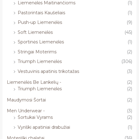
Liemenėlės Maitinančioms
(1)
Pastorintais Kaušeliais
(1)
Push-up Liemenėlės
(9)
Soft Liemenėlės
(45)
Sportinės Liemenėlės
(1)
Stringai Moterims
(2)
Triumph Liemenėlės
(306)
Vestuvinis apatinis trikotažas
(3)
Liemenėlės Be Lankelių -
(2)
Triumph Liemenėlės
(2)
Maudymosi Šortai
(2)
Men Underwear -
(3)
Šortukai Vyrams
(2)
Vyriški apatiniai drabužiai
(1)
Moteriški chalatai
(36)