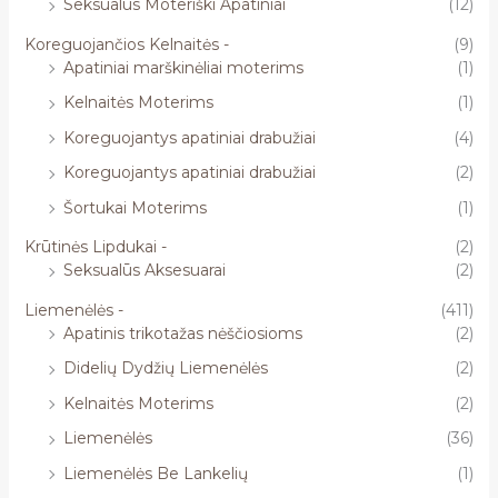
Seksualūs Moteriški Apatiniai
(12)
Koreguojančios Kelnaitės -
(9)
Apatiniai marškinėliai moterims
(1)
Kelnaitės Moterims
(1)
Koreguojantys apatiniai drabužiai
(4)
Koreguojantys apatiniai drabužiai
(2)
Šortukai Moterims
(1)
Krūtinės Lipdukai -
(2)
Seksualūs Aksesuarai
(2)
Liemenėlės -
(411)
Apatinis trikotažas nėščiosioms
(2)
Didelių Dydžių Liemenėlės
(2)
Kelnaitės Moterims
(2)
Liemenėlės
(36)
Liemenėlės Be Lankelių
(1)