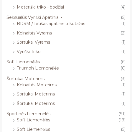
Moteriški triko - bodžiai
(4)
Seksualūs Vyriški Apatiniai -
(5)
BDSM / fetišas apatinis trikotažas
(1)
Kelnaitės Vyrams
(2)
Šortukai Vyrams
(1)
Vyriški Triko
(1)
Soft Liemenėlės -
(6)
Triumph Liemenėlės
(6)
Šortukai Moterims -
(3)
Kelnaitės Moterims
(1)
Šortukai Moterims
(1)
Šortukai Moterims
(1)
Sportinės Liemenėlės -
(91)
Soft Liemenėlės
(19)
Soft Liemenėlės
(5)