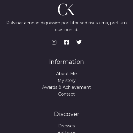
.
9
0
c
e
A
N
,
0
e
i
A
S
9
w
s
U
9
€
a
:
I
S
.
s
7
Pulvinar aenean dignissim porttitor sed risus urna, pretium
O
€
:
4
D
quis non id.
U
.
9
,
L
9
9
A
N
,
9
A
9
U
9
€
I
.
O
€
Information
D
.
L
About Me
A
A
My story
Awards & Achievement
I
Contact
D
A
Discover
Dresses
Bottoms