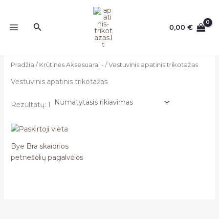
Pereiti
prie
Paieška
0,00
€
turinio
Pradžia
/
Krūtinės Aksesuarai -
/ Vestuvinis apatinis trikotažas
Vestuvinis apatinis trikotažas
Rezultatų: 1
Bye Bra skaidrios
petnešėlių pagalvėlės