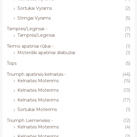
Šortukai Vyrams
(2)
Stringai Vyrams
(5)
Tamprės/Leginsai -
(7)
Tamprės/Leginsai
(7)
Termo apatiniai rūbai -
(1)
Moteriški apatiniai drabužiai
(1)
Tops
(5)
Triumph apatinės kelnaitės -
(46)
Kelnaitės Moterims
(15)
Kelnaitės Moterims
(13)
Kelnaitės Moterims
(17)
Šortukai Moterims
(1)
Triumph Liemenėlės -
(12)
Kelnaitės Moterims
(4)
Kelnaitės Moterims
(2)