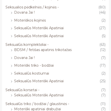
Seksualios pėdkelnės / kojinės -
(80)
Dovana Jai !
(46)
Moteriškos kojinės
(2)
Seksualūs Moteriški Apatiniai
(27)
Seksualūs Moteriški Apatiniai
(5)
Seksualūs komplektėliai -
(63)
BDSM / fetišas apatinis trikotažas
(12)
Dovana Jai !
(7)
Moteriški triko - bodžiai
(17)
Seksualūs kostiumai
(2)
Seksualūs Moteriški Apatiniai
(25)
Seksualūs korsetai -
(7)
Seksualūs Moteriški Apatiniai
(7)
Seksualūs triko / bodžiai / glaustinės -
(11)
Moteriški apatiniai drabužiai
(7)