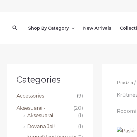
Pereiti
prie
turinio
Paieška
Shop By Category
New Arrivals
Collect
Categories
Pradžia
/
Krūtinės
Accessories
(9)
Aksesuarai -
(20)
Rodomi v
Aksesuarai
(1)
Dovana Jai !
(1)