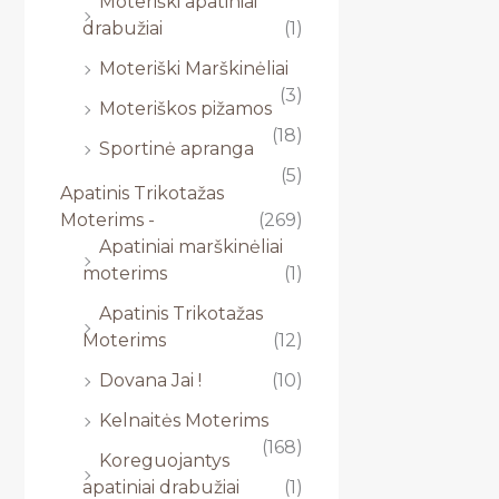
Moteriški apatiniai
drabužiai
(1)
Moteriški Marškinėliai
(3)
Moteriškos pižamos
(18)
Sportinė apranga
(5)
Apatinis Trikotažas
Moterims -
(269)
Apatiniai marškinėliai
moterims
(1)
Apatinis Trikotažas
Moterims
(12)
Dovana Jai !
(10)
Kelnaitės Moterims
(168)
Koreguojantys
apatiniai drabužiai
(1)