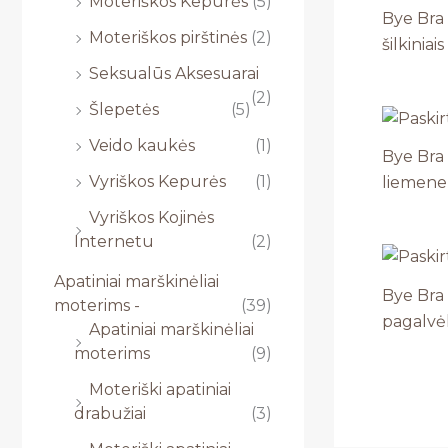
Moteriškos Kepurės
(5)
Bye Bra 
Moteriškos pirštinės
(2)
šilkiniai
Seksualūs Aksesuarai
(2)
Šlepetės
(5)
Veido kaukės
(1)
Bye Bra 
Vyriškos Kepurės
(1)
liemenel
Vyriškos Kojinės
Internetu
(2)
Apatiniai marškinėliai
Bye Bra 
moterims -
(39)
pagalvė
Apatiniai marškinėliai
moterims
(9)
Moteriški apatiniai
drabužiai
(3)