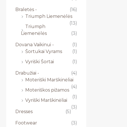
Braletės -
(16)
Triumph Liemenėlės
(13)
Triumph
Liemenėlės
(3)
Dovana Vaikinui -
(1)
Šortukai Vyrams
(1)
Vyriški Šortai
(1)
Drabužiai -
(4)
Moteriški Marškinėliai
(4)
Moteriškos pižamos
(1)
Vyriški Marškinėliai
(3)
Dresses
(5)
Footwear
(3)