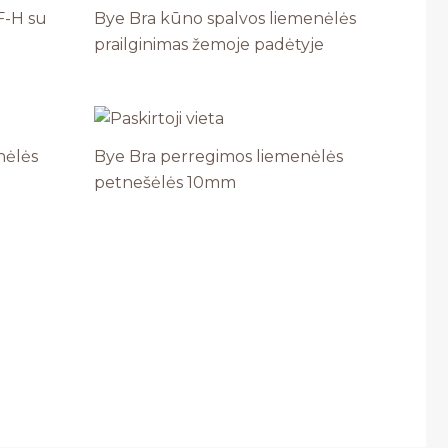
F-H su
Bye Bra kūno spalvos liemenėlės
prailginimas žemoje padėtyje
nėlės
Bye Bra perregimos liemenėlės
petnešėlės 10mm