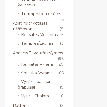
kelnaitės
(5)
Triumph Liemenėlės
(6)
Apatinis trikotažas
nėščiosioms -
(8)
Kelnaitės Moterims
(5)
Tamprės/Leginsai
(3)
Apatinis Trikotažas Vyrams
-
(96)
Kelnaitės Vyrams
(20)
Šortukai Vyrams
(66)
Vyriški apatiniai
drabužiai
(9)
Vyriški Chalatai
(1)
Bottoms
(2)