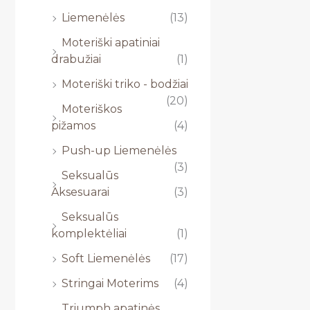
Liemenėlės
(13)
Moteriški apatiniai
drabužiai
(1)
Moteriški triko - bodžiai
(20)
Moteriškos
pižamos
(4)
Push-up Liemenėlės
(3)
Seksualūs
Aksesuarai
(3)
Seksualūs
komplektėliai
(1)
Soft Liemenėlės
(17)
Stringai Moterims
(4)
Triumph apatinės