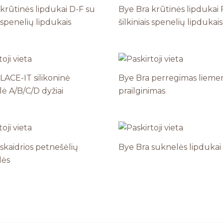
krūtinės lipdukai D-F su
Bye Bra krūtinės lipdukai 
s spenelių lipdukais
šilkiniais spenelių lipdukais
LACE-IT silikoninė
Bye Bra perregimas lieme
ė A/B/C/D dyžiai
prailginimas
skaidrios petnešėlių
Bye Bra suknelės lipdukai
lės