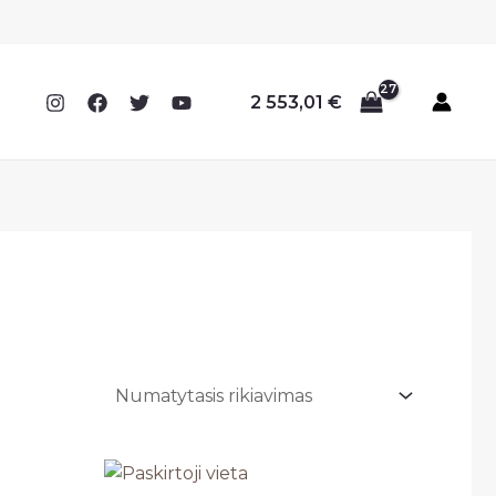
2 553,01
€