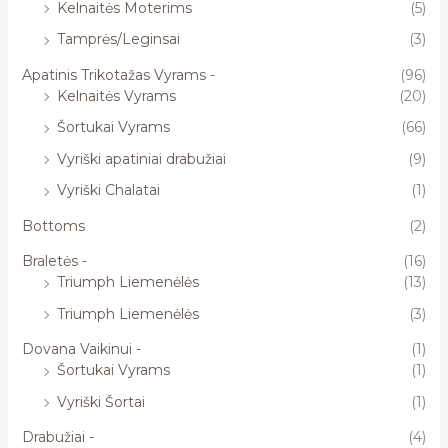
Kelnaitės Moterims
(5)
Tamprės/Leginsai
(3)
Apatinis Trikotažas Vyrams -
(96)
Kelnaitės Vyrams
(20)
Šortukai Vyrams
(66)
Vyriški apatiniai drabužiai
(9)
Vyriški Chalatai
(1)
Bottoms
(2)
Braletės -
(16)
Triumph Liemenėlės
(13)
Triumph Liemenėlės
(3)
Dovana Vaikinui -
(1)
Šortukai Vyrams
(1)
Vyriški Šortai
(1)
Drabužiai -
(4)