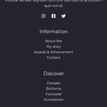
Pulvinar aenean dignissim porttitor sed risus urna, pretium
A
:
4
quis non id.
9
,
9
9
,
9
9
9
€
.
€
Information
.
About Me
My story
Awards & Achievement
Contact
Discover
Dresses
Bottoms
Footwear
Accessories