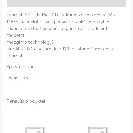
Atsiliepimai (0)
Triumph XS L dydžio 10DEN kūno spalvos pėdkelnės
14639 Gobi.Moteriškos pėdkelnės aukštos kokybės
matinio efekto.Pėdkelnės pagamintos naudojant
moderni?
mezgimo technologij?
.Sudėtis – 83% poliamido ir 17% elastano.Gamintojas
Triumph.
Spalva – kūno
Dydis – XS – L
Panašūs produktai