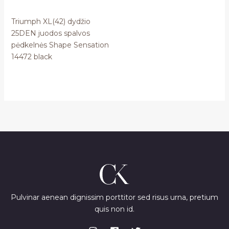
Triumph XL(42) dydžio
25DEN juodos spalvos
pėdkelnės Shape Sensation
14472 black
Pulvinar aenean dignissim porttitor sed risus urna, pretium
quis non id.