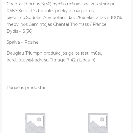
Chantal Thomas S(36) dydžio rožinės spalvos stringai
0687.Kelnaitės besiūlės,priekyje margintos
piešinėliu.Sudėtis 74% poliamidas ,26% elastanas ir 100%
medvilnės.Gamintojas Chantal Thomass / France.
Dydis – S(36)
Spalva – Rožinė
Daugiau Triumph produkcijos galite rasti mūsų
parduotuvėjė adresu Titnago 7-42 (lizdas.in).
Panašūs produktai