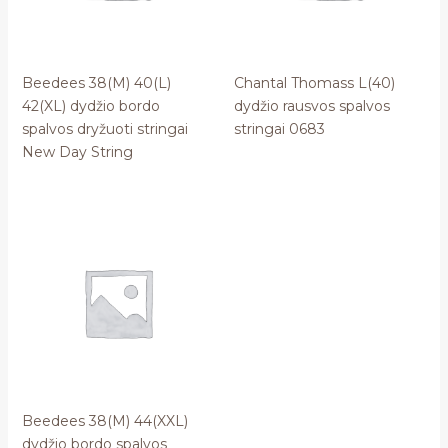
Beedees 38(M) 40(L)
Chantal Thomass L(40)
42(XL) dydžio bordo
dydžio rausvos spalvos
spalvos dryžuoti stringai
stringai 0683
New Day String
Beedees 38(M) 44(XXL)
dydžio bordo spalvos