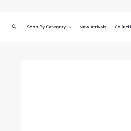
Pereiti
prie
turinio
Paieška
Shop By Category
New Arrivals
Collect