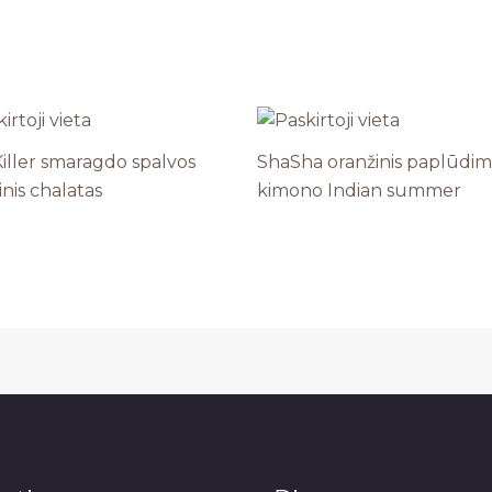
Killer smaragdo spalvos
ShaSha oranžinis paplūdim
inis chalatas
kimono Indian summer