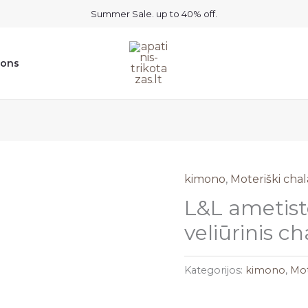
Summer Sale. up to 40% off.
ions
kimono
,
Moteriški chal
L&L ametist
veliūrinis c
Kategorijos:
kimono
,
Mot