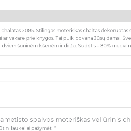
tsiliepimai (0)
s chalatas 2085. Stilingas moteriškas chaltas dekoruotas
lui ar vakare prie knygos. Tai puiki odvana Jūsų damai. Š
ve
 su dviem šoninėm kišenėm ir diržu.
Sudėtis – 80% medvilnė
ametisto spalvos moteriškas veliūrinis ch
ūtini laukeliai pažymėti
*