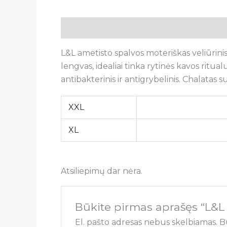
Aprašymas
Papildoma informacija
A
L&L ametisto spalvos moteriškas veliūrini
lengvas, idealiai tinka rytinės kavos ritua
antibakterinis ir antigrybelinis. Chalatas
XXL
XL
Atsiliepimų dar nėra.
Būkite pirmas aprašęs “L&L 
El. pašto adresas nebus skelbiamas.
B