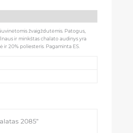
 siuvinėtomis žvaigždutėmis. Patogus,
lnaus ir minkštas c
halato audinys yra
 ir 20% poliesteris. Pagaminta ES.
alatas 2085”