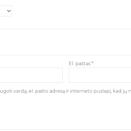
El. paštas
*
goti vardą, el. pašto adresą ir interneto puslapį, kad jų ne