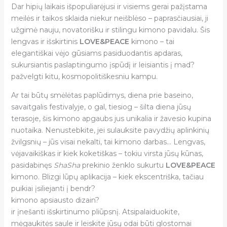
Dar hipių laikais išpopuliarėjusi ir visiems gerai pažįstama
meilės ir taikos sklaida niekur neišblėso – paprasčiausiai, ji
užgimė nauju, novatorišku ir stilingu kimono pavidalu. Šis
lengvas ir išskirtinis
LOVE
&PEACE
kimono – tai
elegantiškai vėjo gūsiams pasiduodantis apdaras,
sukursiantis paslaptingumo įspūdį ir leisiantis į mad?
pažvelgti kitu, kosmopolitiškesniu kampu.
Ar tai būtų smėlėtas paplūdimys, diena prie baseino,
savaitgalis festivalyje, o gal, tiesiog – šilta diena jūsų
terasoje, šis kimono apgaubs jus unikalia ir žavesio kupina
nuotaika. Nenustebkite, jei sulauksite pavydžių aplinkinių
žvilgsnių – jūs visai nekalti, tai kimono darbas… Lengvas,
vėjavaikiškas ir kiek koketiškas – tokiu virsta jūsų kūnas,
pasidabinęs
ShaSha
prekinio ženklo sukurtu
LOVE&PEACE
kimono. Blizgi lūpų aplikacija – kiek ekscentriška, tačiau
puikiai įsiliejanti į bendr?
kimono apsiausto dizain?
ir įnešanti išskirtinumo pliūpsnį. Atsipalaiduokite,
mėgaukitės saule ir leiskite jūsų odai būti glostomai