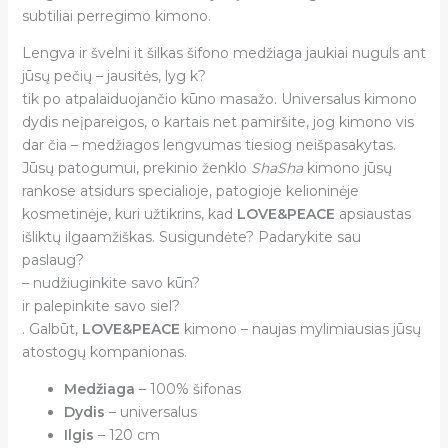
subtiliai perregimo kimono.
Lengva ir švelni it šilkas šifono medžiaga jaukiai nuguls ant
jūsų pečių – jausitės, lyg k?
tik po atpalaiduojančio kūno masažo. Universalus kimono
dydis neįpareigos, o kartais net pamiršite, jog kimono vis
dar čia – medžiagos lengvumas tiesiog neišpasakytas.
Jūsų patogumui, prekinio ženklo
ShaSha
kimono jūsų
rankose atsidurs specialioje, patogioje kelioninėje
kosmetinėje, kuri užtikrins, kad
LOVE&PEACE
apsiaustas
išliktų ilgaamžiškas. Susigundėte? Padarykite sau
paslaug?
– nudžiuginkite savo kūn?
ir palepinkite savo siel?
. Galbūt,
LOVE&PEACE
kimono – naujas mylimiausias jūsų
atostogų kompanionas.
Medžiaga
– 100% šifonas
Dydis
– universalus
Ilgis
– 120 cm