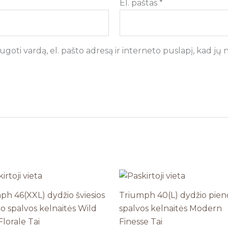
El. paštas
*
goti vardą, el. pašto adresą ir interneto puslapį, kad jų ne
ph 46(XXL) dydžio šviesios
Triumph 40(L) dydžio pien
ko spalvos kelnaitės Wild
spalvos kelnaitės Modern
lorale Tai
Finesse Tai