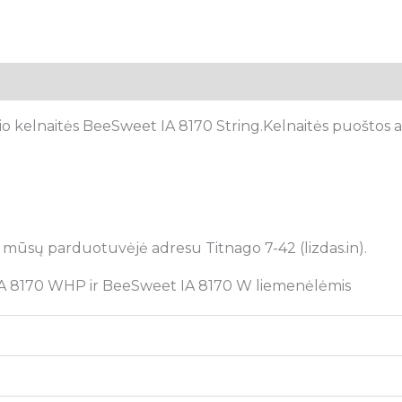
tsiliepimai (0)
 kelnaitės BeeSweet IA 8170 String.Kelnaitės puoštos aks
i mūsų pard
uotuvėjė adresu Titnago 7-42 (lizdas.in).
 IA 8170 WHP ir BeeSweet IA 8170 W liemenėlėmis