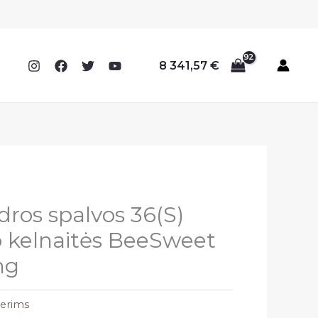
8 341,57
€
ros spalvos 36(S)
o kelnaitės BeeSweet
ng
terims