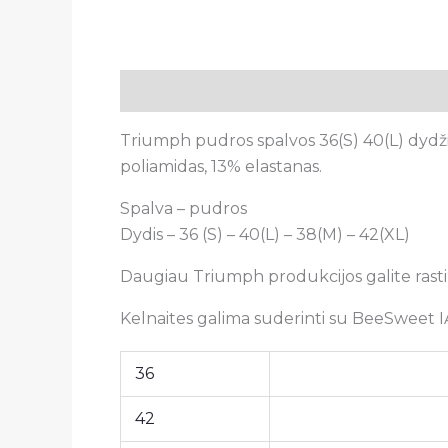
Aprašymas
Papildoma informacija
A
Triumph pudros spalvos 36(S) 40(L) dydžio
poliamidas, 13% elastanas.
Spalva – pudros
Dydis – 36 (S) – 40(L) – 38(M) – 42(XL)
Daugiau Triumph produkcijos galite rast
Kelnaites galima suderinti su BeeSweet
36
42