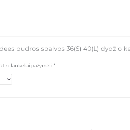
dees pudros spalvos 36(S) 40(L) dydžio k
ūtini laukeliai pažymėti
*