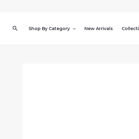
Pereiti
prie
turinio
Paieška
Shop By Category
New Arrivals
Collect