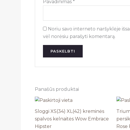
Pavadinimas
*
Noriu savo interneto naršyklėje išsau
vėl norėsiu parašyti komentarą.
Panašūs produktai
Sloggi XS(34) XL(42) kreminės
Trium
spalvos kelnaitės Wow Embrace
persi
Hipster
Rose F