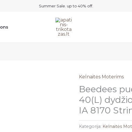
Summer Sale. up to 40% off.
ions
Kelnaitės Moterims
Beedees pud
40(L) dydži
IA 8170 Stri
Kategorija:
Kelnaitės Mo