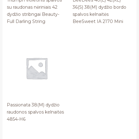
Triumph violetinis spalvos
BeeDees 40(L) 42(XL)
su raudonas nėriniais 42
36(S) 38(M) dydžio bordo
dydžio stribngai Beauty-
spalvos kelnaitės
Full Darling String
BeeSweet IA 2170 Mini
Passionata 38(M) dydžio
raudonos spalvos kelnaitės
4854-H6