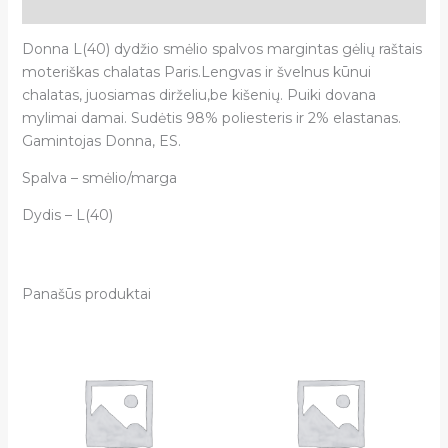
Atsiliepimai (0)
Donna L(40) dydžio smėlio spalvos margintas gėlių raštais
moteriškas chalatas Paris.Lengvas ir švelnus kūnui
chalatas, juosiamas dirželiu,be kišenių. Puiki dovana
mylimai damai. Sudėtis 98% poliesteris ir 2% elastanas.
Gamintojas Donna, ES.
Spalva – smėlio/marga
Dydis – L(40)
Panašūs produktai