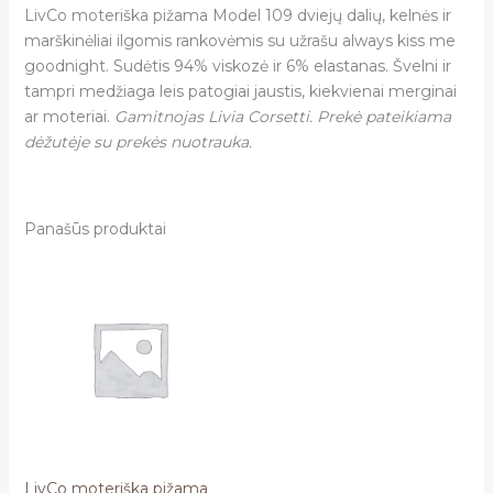
LivCo moteriška pižama
Model 109
dviejų dalių, kelnės ir
marškinėliai ilgomis rankovėmis su užrašu always kiss me
goodnight. Sudėtis 94% viskozė ir 6% elastanas. Švelni ir
tampri medžiaga leis patogiai jaustis, kiekvienai merginai
ar moteriai.
Gamitnojas Livia Corsetti. Prekė pateikiama
dėžutėje su prekės nuotrauka.
Panašūs produktai
LivCo moteriška pižama