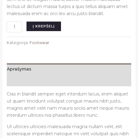
lectus ut dictum massa turpis a quis tellus aliquam amet
malesuada enim ac orci leo arcu justo blandit.
produkto
Į KREPŠELĮ
kiekis:
Emerald
Kategorija:
Footwear
green
shoes
Aprašymas
Atsiliepimai (0)
Cras in blandit semper eget interdum lacus, enim aliquet
ut quam tincidunt volutpat congue mauris nibh justo,
magnis amet velit nam mauris sociis amet neque mauris
interdum ultrices nisi phasellus libero nunc.
Ut ultrices ultricies malesuada magna nullam velit, elit
scelerisque imperdiet natoque mi velit volutpat quis nibh