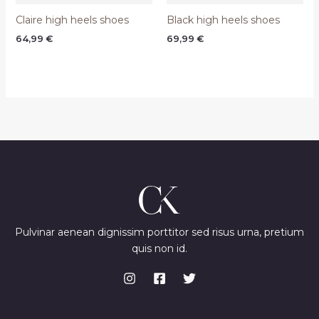
Claire high heels shoes
Black high heels shoes
64,99
€
69,99
€
Pulvinar aenean dignissim porttitor sed risus urna, pretium
quis non id.