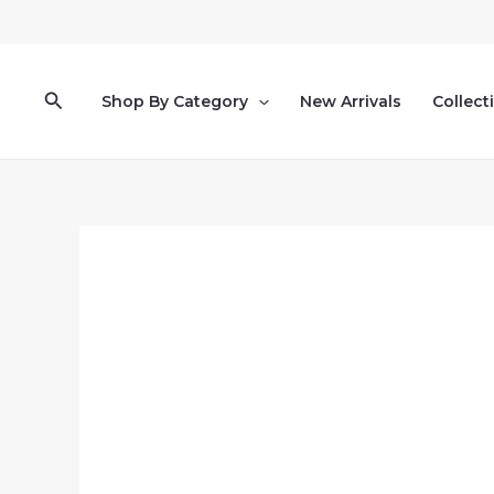
Pereiti
prie
turinio
Paieška
Shop By Category
New Arrivals
Collect