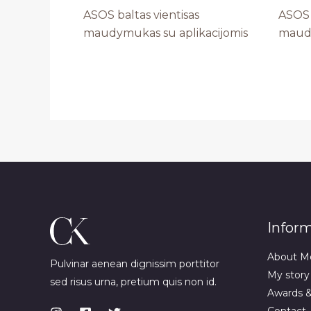
ASOS baltas vientisas
ASOS 
maudymukas su aplikacijomis
maud
Infor
About M
Pulvinar aenean dignissim porttitor
My story
sed risus urna, pretium quis non id.
Awards 