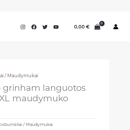
0,00
€
ai / Maudymukai
grinham languotos
 XXL maudymuko
stiumėliai / Maudymukai