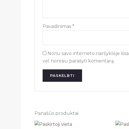
Pavadinimas
*
Noriu savo interneto naršyklėje išsau
vėl norėsiu parašyti komentarą.
Panašūs produktai