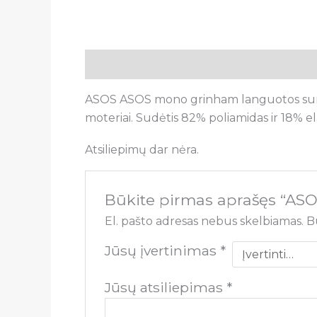
Aprašymas
Atsiliepimai (0)
ASOS ASOS mono grinham languotos suriša
moteriai. Sudėtis 82% poliamidas ir 18% e
Atsiliepimų dar nėra.
Būkite pirmas aprašęs “A
El. pašto adresas nebus skelbiamas.
B
Jūsų įvertinimas
*
Jūsų atsiliepimas
*