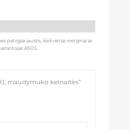
atogiai jaustis, kiekvienai merginai ar
 Gamintojas ASOS.
XXL maudymuko kelnaitės”