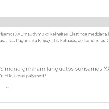
mos XXL maudymuko kelnaitės. Elastinga medžiaga leis p
lastanas. Pagaminta Kinijoje. Tik kelnaiės, be liemenelės.
SOS mono grinham languotos surišamos 
ūtini laukeliai pažymėti
*