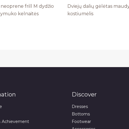
neoprene frill M dydžio
Dviejų dalių gėlėtas maud
ymuko kelnaitės
kostiumėlis
mation
Discover
e
Dresses
Bottoms
& Achievement
Footwear