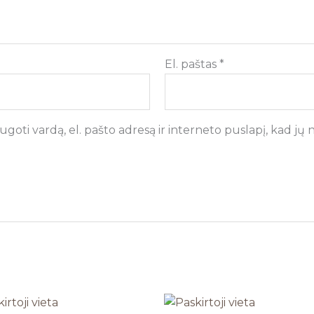
El. paštas
*
goti vardą, el. pašto adresą ir interneto puslapį, kad jų ne