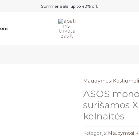
Summer Sale. up to 40% off.
ions
Maudymosi Kostiumėli
ASOS mono 
surišamos
kelnaitės
Kategorija:
Maudymosi Ko