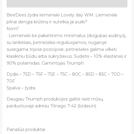
Atsiliepimai (0)
BeeDees žydra liemenėlė Lovely day WM. Liemenėlė
pilnai dengia krūtinę ir suteikia jai puiki?
form?
. Liemenėlė be pakietinimo minimalus (dvigubas audinys),
su lankeliais, petnešėlės reguliuojamos, nugaroje
susegama trijose pozicijose, petnešėles galima vilkėti
klasikiniu būdu arba sukryžiavus. Sudėtis – 10% elastanas ir
90% poliamidas. Gamintojas Triumph.
Dydis – 75D – 75F – 75E – 75C – 80C – 85D – 85C – 70D –
70F
Spalva – žydra
Daugiau Triumph produkcijos galite rasti mūsų
parduotuvėjė adresu Titnago 7-42 (lizdas.in).
Panašūs produktai