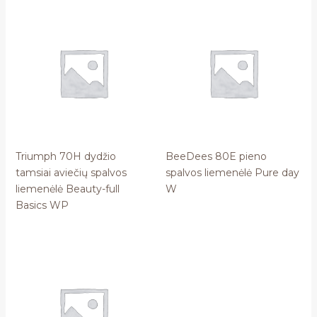
Triumph 70H dydžio
BeeDees 80E pieno
tamsiai aviečių spalvos
spalvos liemenėlė Pure day
liemenėlė Beauty-full
W
Basics WP