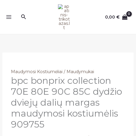
Pereiti
prie
Paieška
0,00
€
turinio
Maudymosi Kostiumėliai / Maudymukai
bpc bonprix collection
70E 80E 90C 85C dydžio
dviejų dalių margas
maudymosi kostiumėlis
909755