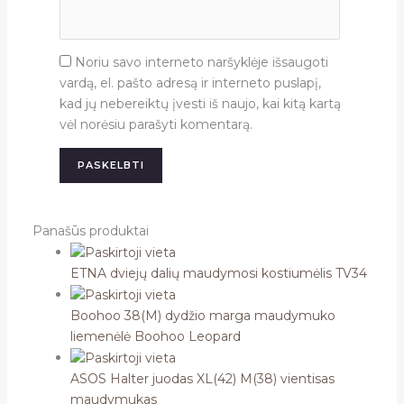
Noriu savo interneto naršyklėje išsaugoti
vardą, el. pašto adresą ir interneto puslapį,
kad jų nebereiktų įvesti iš naujo, kai kitą kartą
vėl norėsiu parašyti komentarą.
Panašūs produktai
ETNA dviejų dalių maudymosi kostiumėlis TV34
Boohoo 38(M) dydžio marga maudymuko
liemenėlė Boohoo Leopard
ASOS Halter juodas XL(42) M(38) vientisas
maudymukas