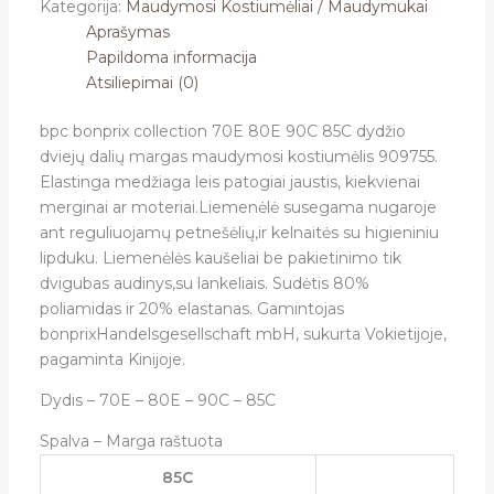
Kategorija:
Maudymosi Kostiumėliai / Maudymukai
Aprašymas
Papildoma informacija
Atsiliepimai (0)
bpc bonprix collection 70E 80E 90C 85C dydžio
dviejų dalių margas maudymosi kostiumėlis 909755
.
Elastinga medžiaga leis patogiai jaustis, kiekvienai
merginai ar moteriai.Liemenėlė susegama nugaroje
ant reguliuojamų petnešėlių,ir kelnaitės su higieniniu
lipduku. Liemenėlės kaušeliai be pakietinimo tik
dvigubas audinys,su lankeliais. Sudėtis 80%
poliamidas ir 20% elastanas. Gamintojas
bonprixHandelsgesellschaft mbH, sukurta Vokietijoje,
pagaminta Kinijoje.
Dydis – 70E – 80E – 90C – 85C
Spalva – Marga raštuota
85C