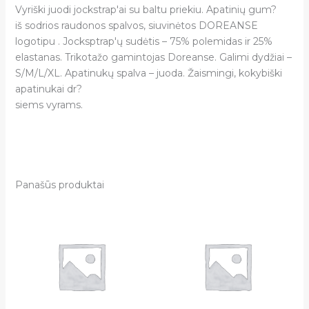
Vyriški juodi jockstrap'ai su baltu priekiu. Apatinių gum?
iš sodrios raudonos spalvos, siuvinėtos DOREANSE
logotipu . Jocksptrap'ų sudėtis – 75% polemidas ir 25%
elastanas. Trikotažo gamintojas Doreanse. Galimi dydžiai –
S/M/L/XL. Apatinukų spalva – juoda. Žaismingi, kokybiški
apatinukai dr?
siems vyrams.
Panašūs produktai