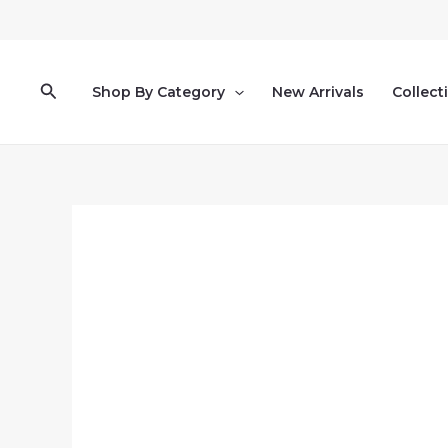
Pereiti
prie
turinio
Paieška
Shop By Category
New Arrivals
Collect