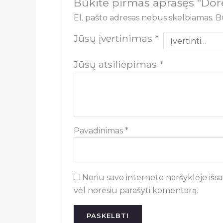
Būkite pirmas aprašęs “Do
El. pašto adresas nebus skelbiamas.
B
Jūsų įvertinimas
*
Jūsų atsiliepimas
*
Pavadinimas
*
Noriu savo interneto naršyklėje išsau
vėl norėsiu parašyti komentarą.