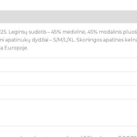
tsiliepimai (0)
. Leginsų sudėtis – 45% medvilnė, 45% modalinis pluošta
imi apatinukų dydžiai – S/M/L/XL. Skoningos apatinės keln
a Europoje.