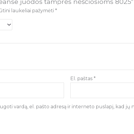
reanse juodos tamprės nėščiosioms 8025”
ūtini laukeliai pažymėti
*
El. paštas
*
goti vardą, el. pašto adresą ir interneto puslapį, kad jų ne