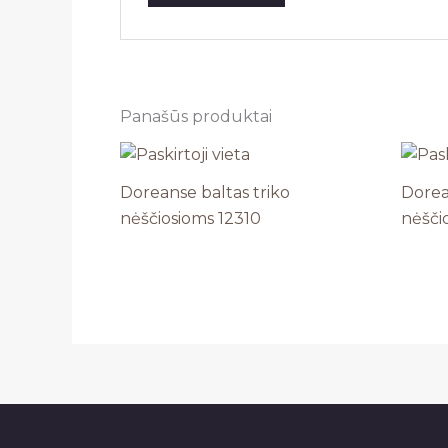
Panašūs produktai
Doreanse baltas triko
Dorea
nėščiosioms 12310
nėšči