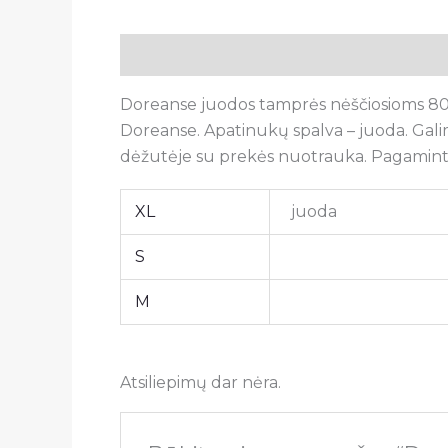
Aprašymas
Papildoma informacija
A
Doreanse juodos tamprės nėščiosioms 8025
Doreanse. Apatinukų spalva –
juoda
. Gal
dėžutėje su prekės nuotrauka. Pagamint
XL
juoda
S
M
Atsiliepimų dar nėra.