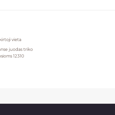
nse juodas triko
osioms 12310