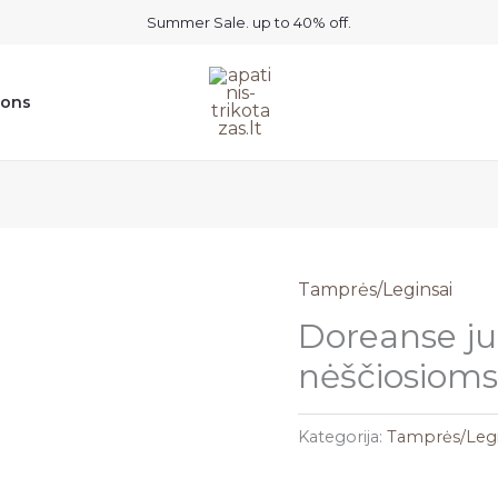
Summer Sale. up to 40% off.
ions
Tamprės/Leginsai
Doreanse j
nėščiosiom
Kategorija:
Tamprės/Legi