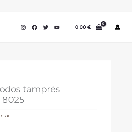
0,00
€
uodos tamprės
s 8025
nsai