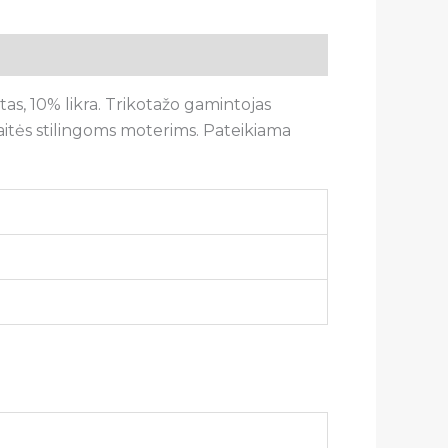
s, 10% likra. Trikotažo gamintojas
aitės stilingoms moterims. Pateikiama