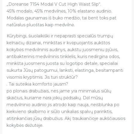
„Doreanse 7154 Modal V Cut High Waist Slip“.
45% modalo, 45% medvilnės, 10% elastano audinio.
Modalas gaunamas iš buko medžio, tai bent toks pat
natūralus pluoštas kaip medvilnė.
Kūrybingi, šiuolaikiški ir nepaprasti specialūs trumpų
kelnaičių dizainai, minkštas ir kvėpuojantis aukštos
kokybės medvilninis audinys, aukštu juosmeniu pjūvis,
antibakterinis medvilninis tinklelis, kuris nedirgina odos,
minkšta juosmens juosta su logotipo detale, specialiai
sukurta Jūsų patogumui, lanksti, elastinga, besitampanti
visomis kryptimis. Jis turi struktūr?
. Tai suteikia komforto jausm?
po plonais drabužiais, nes jame yra minimalus siūlių
skaičius, kuriame nėra jokių pėdsakų. Dėl mūsų
medvilninio audinio jis atrodo kaip nauja, neišblunka po
kiekvieno skalbimo ir siūlo unikalias spalvų parinktis,
atitinkančias jūsų drabužius. Akį traukiančioje aukščiausios
kokybės dėžutėje.