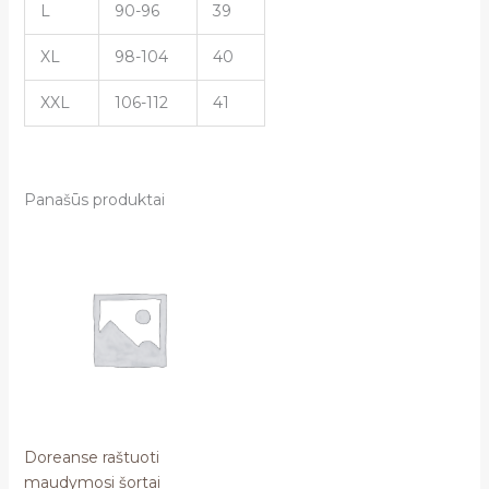
L
90-96
39
XL
98-104
40
XXL
106-112
41
Panašūs produktai
Doreanse raštuoti
maudymosi šortai