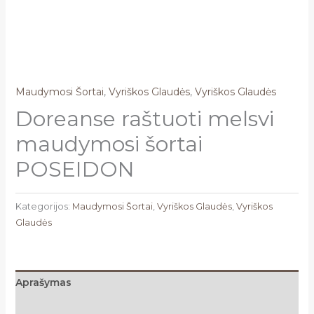
Maudymosi Šortai
,
Vyriškos Glaudės
,
Vyriškos Glaudės
Doreanse raštuoti melsvi
maudymosi šortai
POSEIDON
Kategorijos:
Maudymosi Šortai
,
Vyriškos Glaudės
,
Vyriškos
Glaudės
Aprašymas
Papildoma informacija