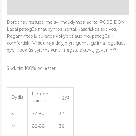
Atsiliepimai (0)
Doreanse raštuoti melsvi maudymosi šortai POSEIDON.
Labai patogūs maudymosi šortai, vasariškos spalvos.
Pagamintos iš aukštos kokybes audinio, patogūs ir
komfortiški. Viršutinėjė dalyje yra guma, galima reguliuoti
dydį. Idealūs vyrams kurie mėgsta aktyvų gyvenim?
.
Sudėtis: 100% poliester
Liemens
Dydis
Ilgys
apimtis
S
72-80
37
M
82-88
38