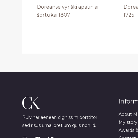
Doreanse vyriški apatiniai
Dorea
šortukai 1807
1725
Infor
About M
Pulvinar aenean dignissim porttitor
My story
sed risus urna, pretium quis non id.
Awards 