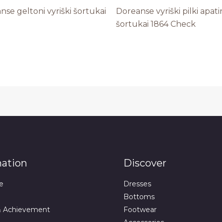
nse geltoni vyriški šortukai
Doreanse vyriški pilki apatin
šortukai 1864 Check
mation
Discover
e
Dresses
Bottoms
& Achievement
Footwear