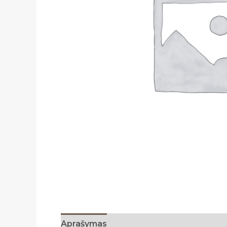
Aprašymas
Papildoma informacija
A