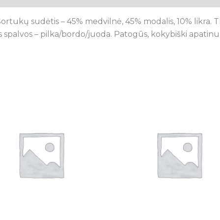
. Šortukų sudėtis – 45% medvilnė, 45% modalis, 10% likra. 
 spalvos – pilka/bordo/juoda. Patogūs, kokybiški apatinuk