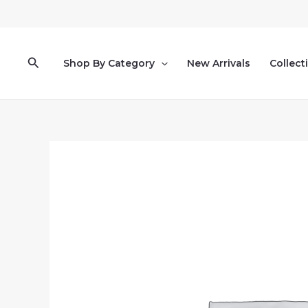
Pereiti
prie
turinio
Paieška
Shop By Category
New Arrivals
Collect