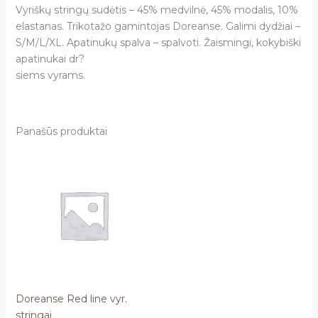
Vyriškų stringų sudėtis – 45% medvilnė, 45% modalis, 10%
elastanas. Trikotažo gamintojas Doreanse. Galimi dydžiai –
S/M/L/XL. Apatinukų spalva – spalvoti. Žaismingi, kokybiški
apatinukai dr?
siems vyrams.
Panašūs produktai
Doreanse Red line vyr.
stringai