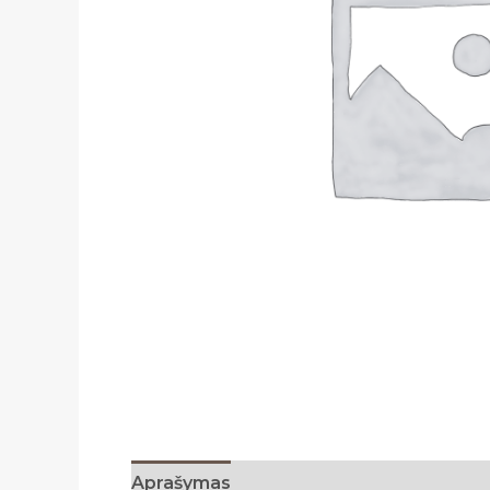
Aprašymas
Papildoma informacija
A