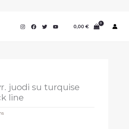
0,00
€
. juodi su turquise
ck line
ms