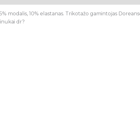
5% modalis, 10% elastanas. Trikotažo gamintojas Doreanse
tinukai dr?