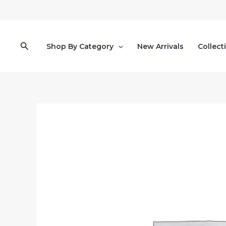
Pereiti
prie
turinio
Paieška
Shop By Category
New Arrivals
Collect