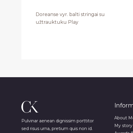
Doreanse vyr. balti stringai su
užtrauktuku Play
Infor
About M
Pulvinar aenean dignissim porttitor
My story
sed risus urna, pretium quis non id.