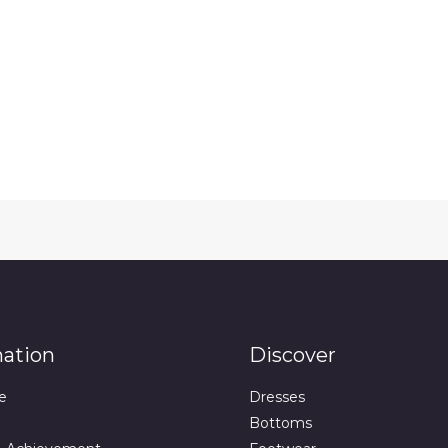
mation
Discover
e
Dresses
Bottoms