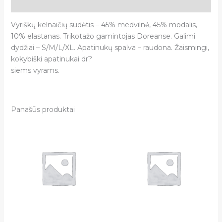
Atsiliepimai (0)
Vyriškų kelnaičių sudėtis – 45% medvilnė, 45% modalis,
10% elastanas. Trikotažo gamintojas Doreanse. Galimi
dydžiai – S/M/L/XL. Apatinukų spalva – raudona. Žaismingi,
kokybiški apatinukai dr?
siems vyrams.
Panašūs produktai