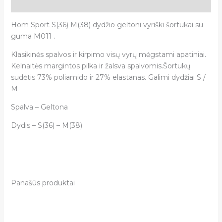
Atsiliepimai (0)
Hom Sport S(36) M(38) dydžio geltoni vyriški šortukai su
guma M011 .
Klasikinės spalvos ir kirpimo visų vyrų mėgstami apatiniai.
Kelnaitės margintos pilka ir žalsva spalvomis.Šortukų
sudėtis 73% poliamido ir 27% elastanas. Galimi dydžiai S /
M
Spalva – Geltona
Dydis – S(36) – M(38)
Panašūs produktai