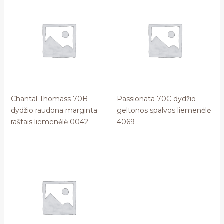
Chantal Thomass 70B
Passionata 70C dydžio
dydžio raudona marginta
geltonos spalvos liemenėlė
raštais liemenėlė 0042
4069