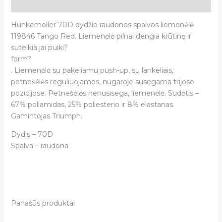
Atsiliepimai (0)
Hunkemoller 70D dydžio raudonos spalvos liemenėlė
119846 Tango Red. Liemenėlė pilnai dengia krūtinę ir
suteikia jai puiki?
form?
. Liemenėlė su pakeliamu push-up, su lankeliais,
petnešėlės reguliuojamos, nugaroje susegama trijose
pozicijose. Petnešėlės nenusisega, liemenėlė. Sudėtis –
67% poliamidas, 25% poliesterio ir 8% elastanas.
Gamintojas Triumph.
Dydis – 70D
Spalva – raudona
Panašūs produktai