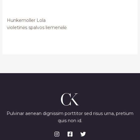
Hunkemoller Lola
violetinės spalvos liemenėlė
Pulvinar aenean dignissim porttitor sed risus urna, pretium
quis non id.