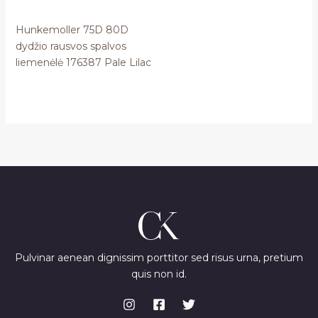
Hunkemoller 75D 80D
dydžio rausvos spalvos
liemenėlė 176387 Pale Lilac
Pulvinar aenean dignissim porttitor sed risus urna, pretium
quis non id.