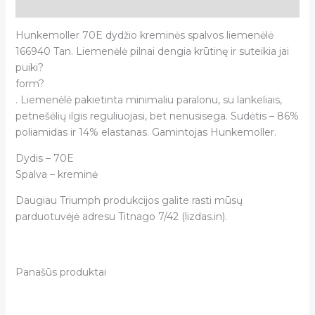
Atsiliepimai (0)
Hunkemoller 70E dydžio kreminės spalvos liemenėlė
166940 Tan. Liemenėlė pilnai dengia krūtinę ir suteikia jai
puiki?
form?
. Liemenėlė pakietinta minimaliu paralonu, su lankeliais,
petnešėlių ilgis reguliuojasi, bet nenusisega. Sudėtis – 86%
poliamidas ir 14% elastanas. Gamintojas Hunkemoller.
Dydis – 70E
Spalva – kreminė
Daugiau Triumph produkcijos galite rasti mūsų
parduotuvėjė adresu Titnago 7/42 (lizdas.in).
Panašūs produktai