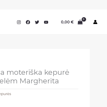
0,00
€
a moteriška kepurė
gelėm Margherita
epurės