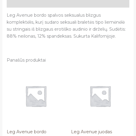
Atsiliepimai (0)
Leg Avenue bordo spalvos seksualus blizgus
komplektėlis, kurį sudaro seksuali braletės tipo liemėnėlė
su stringais iš blizgaus erotiško audinio ir dirželių. Sudėtis:
88% neilonas, 12% spandeksas. Sukurta Kalifornijoje.
Panašūs produktai
Leg Avenue bordo
Leg Avenue juodas