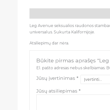
Aprašymas
Atsiliepimai (0)
Leg Avenue seksualios raudonos stambaus t
universalus. Sukurta Kalifornijoje.
Atsiliepimų dar nėra.
Būkite pirmas aprašęs “Leg
El. pašto adresas nebus skelbiamas.
B
Jūsų įvertinimas
*
Jūsų atsiliepimas
*