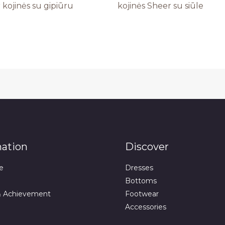
 kojinės su gipiūru
kojinės Sheer su siūle
mation
Discover
e
Dresses
Bottoms
& Achievement
Footwear
Accessories