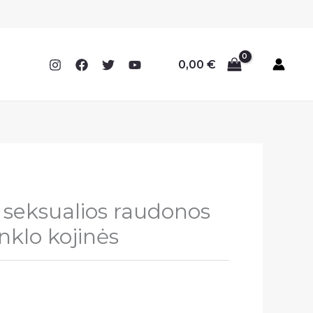
0,00
€
seksualios raudonos
nklo kojinės