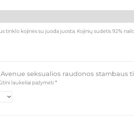
inklo kojinės su juoda juosta. Kojinių sudėtis 92% nailo
 Avenue seksualios raudonos stambaus ti
ūtini laukeliai pažymėti
*