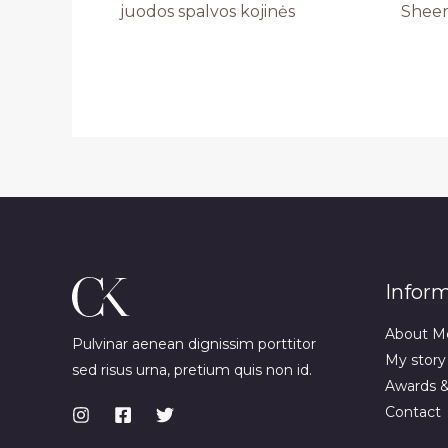
juodos spalvos kojinės
Sheer
Infor
About M
Pulvinar aenean dignissim porttitor
My story
sed risus urna, pretium quis non id.
Awards 
Contact