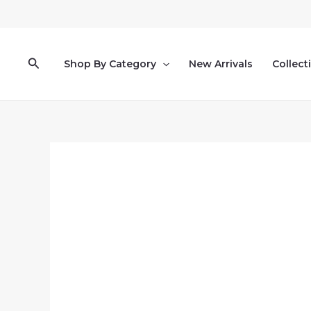
Pereiti
prie
turinio
Paieška
Shop By Category
New Arrivals
Collect