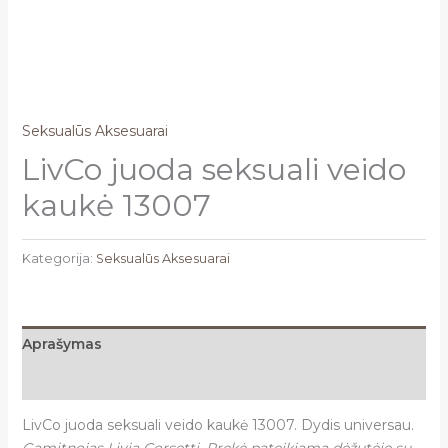
Seksualūs Aksesuarai
LivCo juoda seksuali veido
kaukė 13007
Kategorija:
Seksualūs Aksesuarai
Aprašymas
Atsiliepimai (0)
LivCo juoda seksuali veido kaukė 13007. Dydis universau.
Gamitnojas Livia Corsetti. Prekė pateikiama dėžutėje su