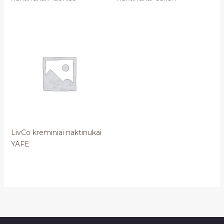
LivCo kreminiai naktinukai
YAFE