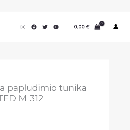
0,00
€
a paplūdimio tunika
TED M-312