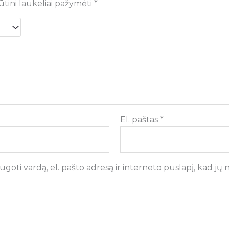
ūtini laukeliai pažymėti
*
El. paštas
*
goti vardą, el. pašto adresą ir interneto puslapį, kad jų ne