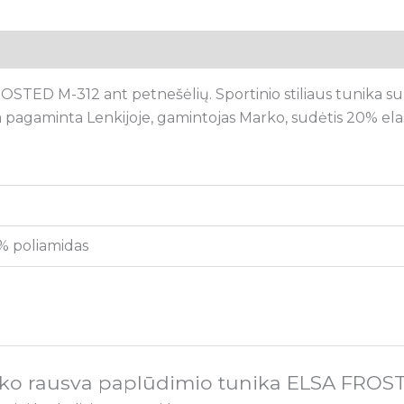
tsiliepimai (0)
TED M-312 ant petnešėlių. Sportinio stiliaus tunika su s
nika pagaminta Lenkijoje, gamintojas Marko, sudėtis 20% el
% poliamidas
rko rausva paplūdimio tunika ELSA FROS