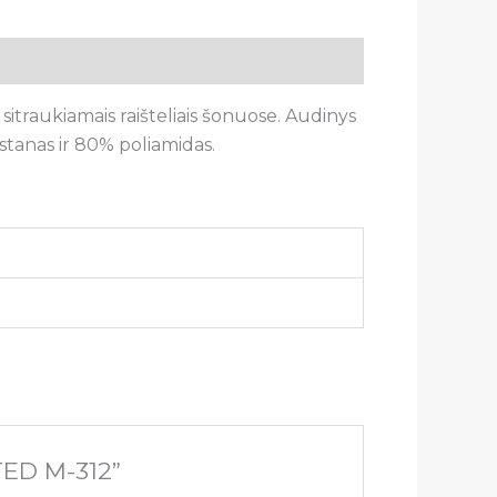
itraukiamais raišteliais šonuose. Audinys
astanas ir 80% poliamidas.
TED M-312”