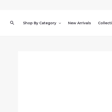
Pereiti
prie
turinio
Paieška
Shop By Category
New Arrivals
Collect