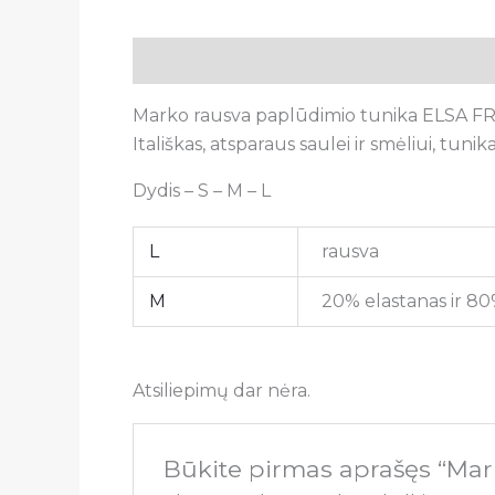
Aprašymas
Papildoma informacija
A
Marko rausva paplūdimio tunika ELSA FROS
Itališkas, atsparaus saulei ir smėliui, tu
Dydis – S – M – L
L
rausva
M
20% elastanas ir 80
Atsiliepimų dar nėra.
Būkite pirmas aprašęs “Ma