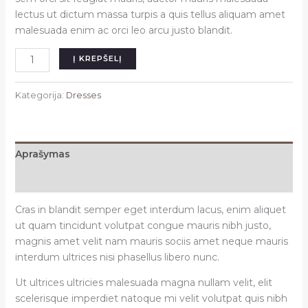
lectus ut dictum massa turpis a quis tellus aliquam amet
malesuada enim ac orci leo arcu justo blandit.
produkto
Į KREPŠELĮ
kiekis:
Meena
Kategorija:
Dresses
dress
maroon
Aprašymas
Atsiliepimai (0)
Cras in blandit semper eget interdum lacus, enim aliquet
ut quam tincidunt volutpat congue mauris nibh justo,
magnis amet velit nam mauris sociis amet neque mauris
interdum ultrices nisi phasellus libero nunc.
Ut ultrices ultricies malesuada magna nullam velit, elit
scelerisque imperdiet natoque mi velit volutpat quis nibh