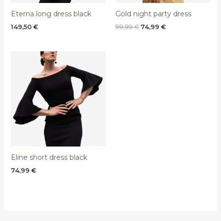
Eterna long dress black
Gold night party dress
Original
Current
149,50
€
99,99
€
74,99
€
price
price
was:
is:
99,99 €.
74,99 €.
Eline short dress black
74,99
€