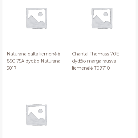
Naturana balta liemenėlė
Chantal Thomass 70E
85C 75A dydžio Naturana
dydžio marga rausva
5017
liemenėlė T09710