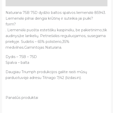
Atsiliepimai (0)
Naturana 75B 75D dydžio baltos spalvos liemenėlė 85943.
Liemenėlė pilnai dengia krūtinę ir suteikia jai puiki?
form?
. Liemenėlė puošta estetišku kaspinėliu, be pakietinimo,tik
audinys,be lankelių. Petnešėlės reguliuojamos, susegama
priekyje. Sudėtis – 65% polisterio,35%
medvilnės.Gamintojas Naturana.
Dydis – 75B – 75D
Spalva – balta
Daugiau Triumph produkcijos galite rasti mūsų
parduotuvėjė adresu Titnago 7/42 (lizdas.in).
Panašūs produktai