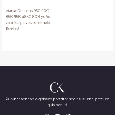
Viania Dessous 95C 90C
85B 95B d85C 80B ydžio
vanilės spalvos liemenėlė
184460
Pulvinar aenean dignissim porttitor sed risus urna, pretium
quis non id.