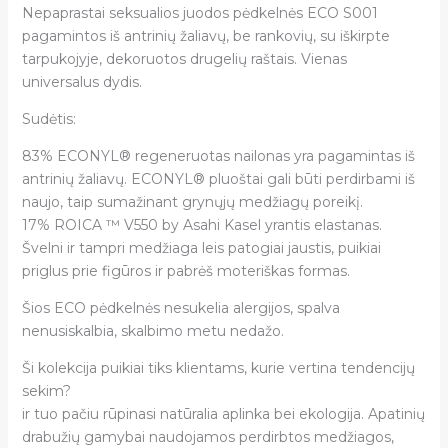
Nepaprastai
seksualios juodos pėdkelnės ECO S001
pagamintos iš antrinių žaliavų, be rankovių, su iškirpte
tarpukojyje, dekoruotos drugelių raštais. Vienas
universalus dydis.
Sudėtis:
83% ECONYL® regeneruotas nailonas yra pagamintas i
š
antrinių žaliavų
. ECONYL® pluoštai gali būti perdirbami iš
naujo, taip sumažinant grynųjų medžiagų poreikį.
17% ROICA ™ V550 by Asahi Kasel yrantis elastanas.
Švelni ir tampri medžiaga leis patogiai jaustis, puikiai
priglus prie figūros ir pabrėš moteriškas formas.
Šios ECO pėdkelnės nesukelia alergijos, spalva
nenusiskalbia, skalbimo metu nedažo.
Ši kolekcija puikiai tiks klientams, kurie vertina tendencijų
sekim?
ir tuo pačiu rūpinasi natūralia aplinka bei ekologija. Apatinių
drabužių gamybai naudojamos perdirbtos medžiagos,