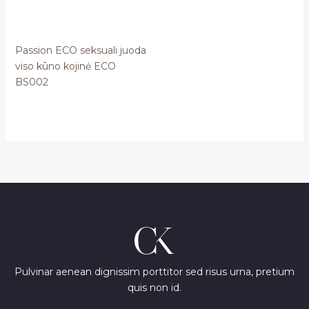
Passion ECO seksuali juoda
viso kūno kojinė ECO
BS002
Pulvinar aenean dignissim porttitor sed risus urna, pretium
quis non id.