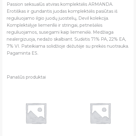
Passion seksualūs atviras komplektėlis ARMANDA.
Erotiškas ir gundantis juodas komplektėlis pasiūtas iš
reguliuojamo ilgio juodų juostelių, Devil kolekcija.
Komplektėlyje liemenllė ir stringai, petnešėlės
reguliuojamos, susegami kaip liemenėlė. Medžiaga
nealergizuoja, nedažo skalbiant. Sudėtis 71% PA, 22% EA,
7% VI. Pateikiama solidžioje dėžutėje su prekės nuotrauka.
Pagaminta ES.
Panašūs produktai