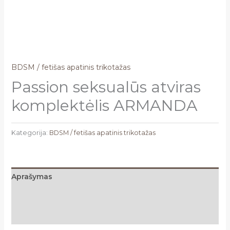
BDSM / fetišas apatinis trikotažas
Passion seksualūs atviras
komplektėlis ARMANDA
Kategorija:
BDSM / fetišas apatinis trikotažas
Aprašymas
Papildoma informacija
Atsiliepimai (0)