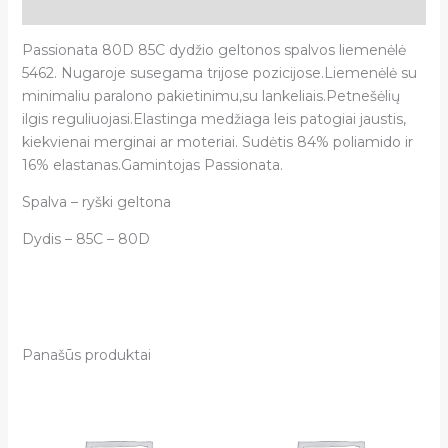
Atsiliepimai (0)
Passionata 80D 85C dydžio geltonos spalvos liemenėlė
5462. Nugaroje susegama trijose pozicijose.Liemenėlė su
minimaliu paralono pakietinimu,su lankeliais.Petnešėlių
ilgis reguliuojasi.Elastinga medžiaga leis patogiai jaustis,
kiekvienai merginai ar moteriai. Sudėtis 84% poliamido ir
16% elastanas.Gamintojas Passionata.
Spalva – ryški geltona
Dydis – 85C – 80D
Panašūs produktai