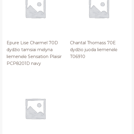
Epure Lise Charmel 70D
Chantal Thomass 70E
dydžio tamsiai mėlyna
dydžio juoda liemenėlė
liemenėlė Sensation Plaisir
T06910
PCP8201D navy