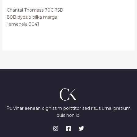
Chantal Thomass 70C 75D
80B dydžio pilka marga
liemenėlė 0041
Pulvinar aenean dignissim porttitor sed risus urna, pretium
quis non id.