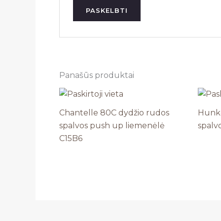
Panašūs produktai
Chantelle 80C dydžio rudos
Hunke
spalvos push up liemenėlė
spalv
C15B6