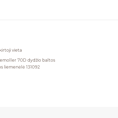
moller 70D dydžio baltos
os liemenėlė 131092