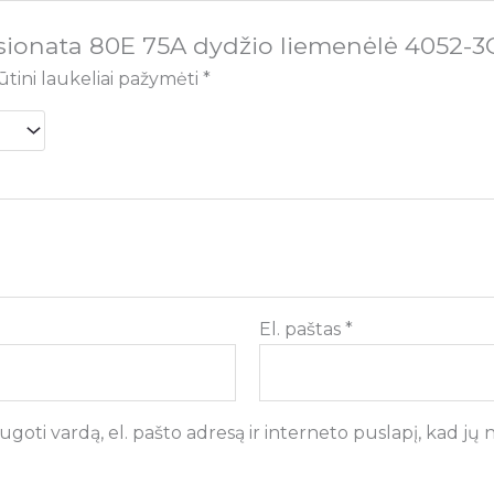
sionata 80E 75A dydžio liemenėlė 4052-3
ūtini laukeliai pažymėti
*
El. paštas
*
goti vardą, el. pašto adresą ir interneto puslapį, kad jų ne