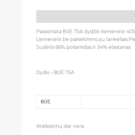
Aprašymas
Papildoma informacija
A
Passionata 80E 75A dydžio liemenėlė 4052-
Liemenėlė be pakietinimo,su lankeliais.Petn
Sudėtis 66% poliamidas ir 34% elastanas
Dydis – 80E 75A
80E
Atsiliepimų dar nėra.