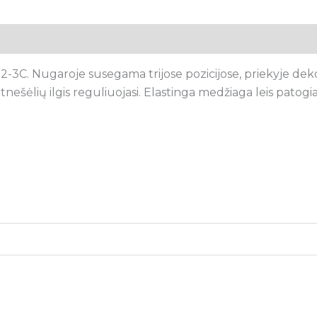
tsiliepimai (0)
3C. Nugaroje susegama trijose pozicijose, priekyje dekoru
ešėlių ilgis reguliuojasi. Elastinga medžiaga leis patogiai