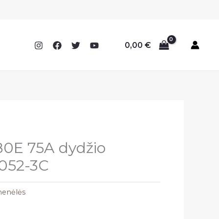
0,00
€
80E 75A dydžio
4052-3C
menėlės