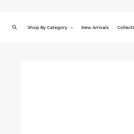
Pereiti
prie
turinio
Paieška
Shop By Category
New Arrivals
Collect