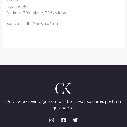
Dydis 52/54
Sudėtis: 70% akrilo, 30% vilnos.
Spalva – Pilka/mėlyna/žalia
Pulvinar aenean dignissim porttitor sed risus urna, pretium
quis non id.